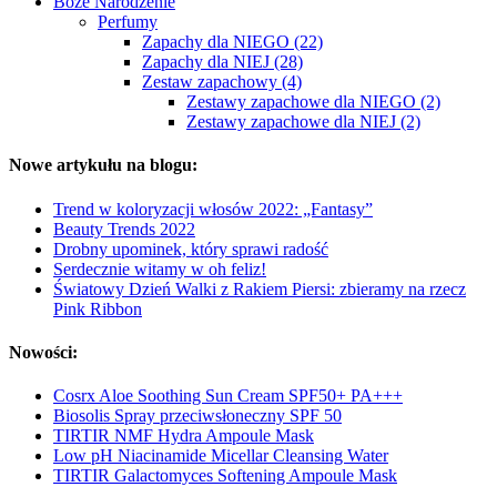
Boże Narodzenie
Perfumy
Zapachy dla NIEGO (22)
Zapachy dla NIEJ (28)
Zestaw zapachowy (4)
Zestawy zapachowe dla NIEGO (2)
Zestawy zapachowe dla NIEJ (2)
Nowe artykułu na blogu:
Trend w koloryzacji włosów 2022: „Fantasy”
Beauty Trends 2022
Drobny upominek, który sprawi radość
Serdecznie witamy w oh feliz!
Światowy Dzień Walki z Rakiem Piersi: zbieramy na rzecz
Pink Ribbon
Nowości:
Cosrx Aloe Soothing Sun Cream SPF50+ PA+++
Biosolis Spray przeciwsłoneczny SPF 50
TIRTIR NMF Hydra Ampoule Mask
Low pH Niacinamide Micellar Cleansing Water
TIRTIR Galactomyces Softening Ampoule Mask