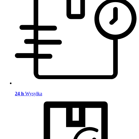
24 h
Wysyłka