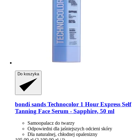
Do koszyka
bondi sands
Technocolor 1 Hour Express Self
Tanning Face Serum -​ Sapphire, 50 ml
Samoopalacz do twarzy
Odpowiedni dla jaśniejszych odcieni skóry
Dla naturalnej, chłodnej opalenizny
105,00 zł
(2 100,00 zł / l)