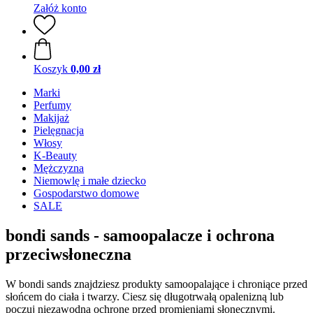
Załóż konto
Koszyk
0,00 zł
Marki
Perfumy
Makijaż
Pielęgnacja
Włosy
K-Beauty
Mężczyzna
Niemowlę i małe dziecko
Gospodarstwo domowe
SALE
bondi sands - samoopalacze i ochrona
przeciwsłoneczna
W bondi sands znajdziesz produkty samoopalające i chroniące przed
słońcem do ciała i twarzy. Ciesz się długotrwałą opalenizną lub
poczuj niezawodną ochronę przed promieniami słonecznymi.