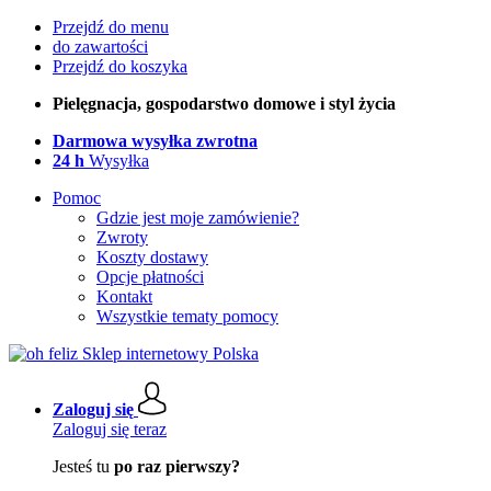
Przejdź do menu
do zawartości
Przejdź do koszyka
Pielęgnacja, gospodarstwo domowe i styl życia
Darmowa wysyłka zwrotna
24 h
Wysyłka
Pomoc
Gdzie jest moje zamówienie?
Zwroty
Koszty dostawy
Opcje płatności
Kontakt
Wszystkie tematy pomocy
Zaloguj się
Zaloguj się teraz
Jesteś tu
po raz pierwszy?