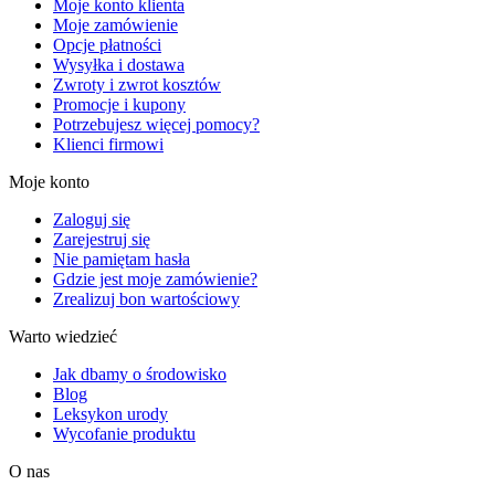
Moje konto klienta
Moje zamówienie
Opcje płatności
Wysyłka i dostawa
Zwroty i zwrot kosztów
Promocje i kupony
Potrzebujesz więcej pomocy?
Klienci firmowi
Moje konto
Zaloguj się
Zarejestruj się
Nie pamiętam hasła
Gdzie jest moje zamówienie?
Zrealizuj bon wartościowy
Warto wiedzieć
Jak dbamy o środowisko
Blog
Leksykon urody
Wycofanie produktu
O nas