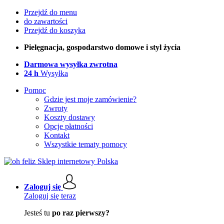
Przejdź do menu
do zawartości
Przejdź do koszyka
Pielęgnacja, gospodarstwo domowe i styl życia
Darmowa wysyłka zwrotna
24 h
Wysyłka
Pomoc
Gdzie jest moje zamówienie?
Zwroty
Koszty dostawy
Opcje płatności
Kontakt
Wszystkie tematy pomocy
Zaloguj się
Zaloguj się teraz
Jesteś tu
po raz pierwszy?