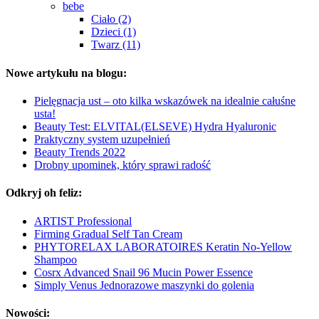
bebe
Ciało (2)
Dzieci (1)
Twarz (11)
Nowe artykułu na blogu:
Pielęgnacja ust – oto kilka wskazówek na idealnie całuśne
usta!
Beauty Test: ELVITAL(ELSEVE) Hydra Hyaluronic
Praktyczny system uzupełnień
Beauty Trends 2022
Drobny upominek, który sprawi radość
Odkryj oh feliz:
ARTIST Professional
Firming Gradual Self Tan Cream
PHYTORELAX LABORATOIRES Keratin No-Yellow
Shampoo
Cosrx Advanced Snail 96 Mucin Power Essence
Simply Venus Jednorazowe maszynki do golenia
Nowości: