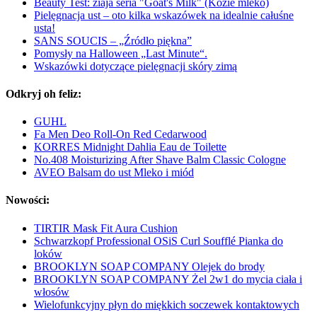
Beauty Test: ziaja seria "Goat's Milk" (Kozie mleko)
Pielęgnacja ust – oto kilka wskazówek na idealnie całuśne
usta!
SANS SOUCIS – „Źródło piękna”
Pomysły na Halloween „Last Minute“.
Wskazówki dotyczące pielęgnacji skóry zimą
Odkryj oh feliz:
GUHL
Fa Men Deo Roll-On Red Cedarwood
KORRES Midnight Dahlia Eau de Toilette
No.408 Moisturizing After Shave Balm Classic Cologne
AVEO Balsam do ust Mleko i miód
Nowości:
TIRTIR Mask Fit Aura Cushion
Schwarzkopf Professional OSiS Curl Soufflé Pianka do
loków
BROOKLYN SOAP COMPANY Olejek do brody
BROOKLYN SOAP COMPANY Żel 2w1 do mycia ciała i
włosów
Wielofunkcyjny płyn do miękkich soczewek kontaktowych