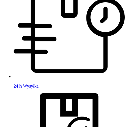
24 h
Wysyłka