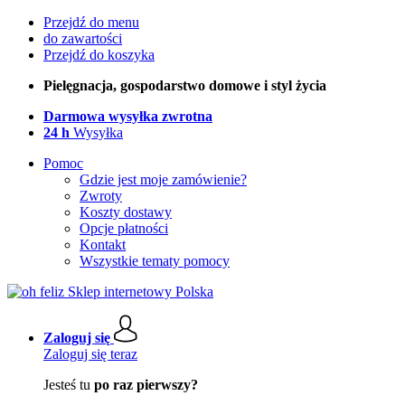
Przejdź do menu
do zawartości
Przejdź do koszyka
Pielęgnacja, gospodarstwo domowe i styl życia
Darmowa wysyłka zwrotna
24 h
Wysyłka
Pomoc
Gdzie jest moje zamówienie?
Zwroty
Koszty dostawy
Opcje płatności
Kontakt
Wszystkie tematy pomocy
Zaloguj się
Zaloguj się teraz
Jesteś tu
po raz pierwszy?