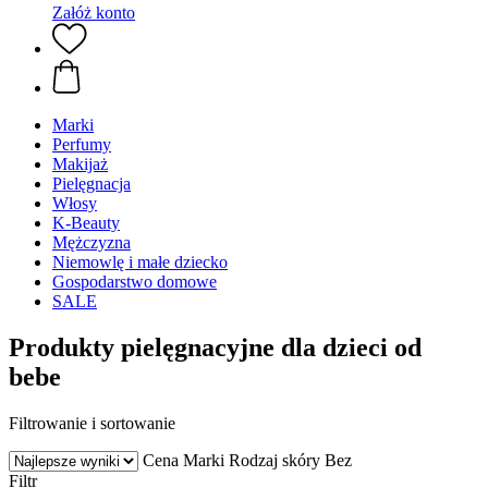
Załóż konto
Marki
Perfumy
Makijaż
Pielęgnacja
Włosy
K-Beauty
Mężczyzna
Niemowlę i małe dziecko
Gospodarstwo domowe
SALE
Produkty pielęgnacyjne dla dzieci od
bebe
Filtrowanie i sortowanie
Cena
Marki
Rodzaj skóry
Bez
Filtr