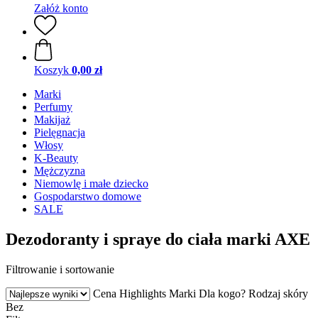
Załóż konto
Koszyk
0,00 zł
Marki
Perfumy
Makijaż
Pielęgnacja
Włosy
K-Beauty
Mężczyzna
Niemowlę i małe dziecko
Gospodarstwo domowe
SALE
Dezodoranty i spraye do ciała marki AXE
Filtrowanie i sortowanie
Cena
Highlights
Marki
Dla kogo?
Rodzaj skóry
Bez