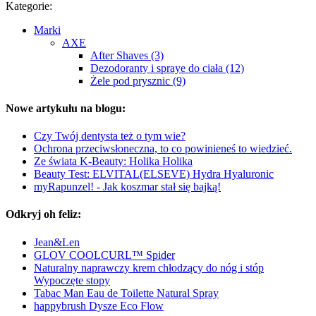
Kategorie:
Marki
AXE
After Shaves (3)
Dezodoranty i spraye do ciała (12)
Żele pod prysznic (9)
Nowe artykułu na blogu:
Czy Twój dentysta też o tym wie?
Ochrona przeciwsłoneczna, to co powinieneś to wiedzieć.
Ze świata K-Beauty: Holika Holika
Beauty Test: ELVITAL(ELSEVE) Hydra Hyaluronic
myRapunzel! - Jak koszmar stał się bajką!
Odkryj oh feliz:
Jean&Len
GLOV COOLCURL™ Spider
Naturalny naprawczy krem chłodzący do nóg i stóp
Wypoczęte stopy
Tabac Man Eau de Toilette Natural Spray
happybrush Dysze Eco Flow