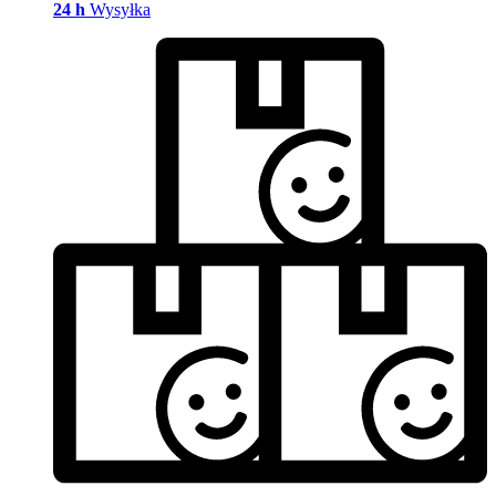
24 h
Wysyłka