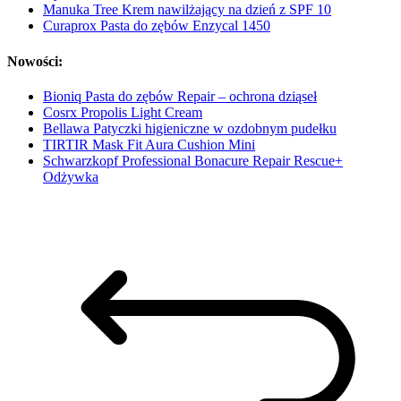
Manuka Tree Krem nawilżający na dzień z SPF 10
Curaprox Pasta do zębów Enzycal 1450
Nowości:
Bioniq Pasta do zębów Repair – ochrona dziąseł
Cosrx Propolis Light Cream
Bellawa Patyczki higieniczne w ozdobnym pudełku
TIRTIR Mask Fit Aura Cushion Mini
Schwarzkopf Professional Bonacure Repair Rescue+
Odżywka