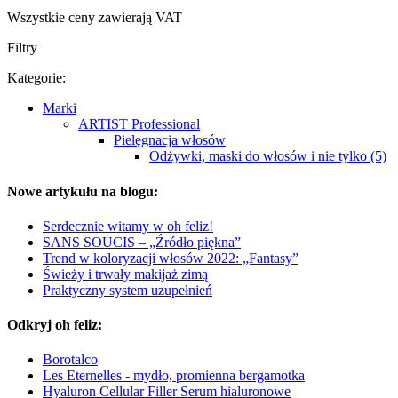
Wszystkie ceny zawierają VAT
Filtry
Kategorie:
Marki
ARTIST Professional
Pielęgnacja włosów
Odżywki, maski do włosów i nie tylko (5)
Nowe artykułu na blogu:
Serdecznie witamy w oh feliz!
SANS SOUCIS – „Źródło piękna”
Trend w koloryzacji włosów 2022: „Fantasy”
Świeży i trwały makijaż zimą
Praktyczny system uzupełnień
Odkryj oh feliz:
Borotalco
Les Eternelles - mydło, promienna bergamotka
Hyaluron Cellular Filler Serum hialuronowe