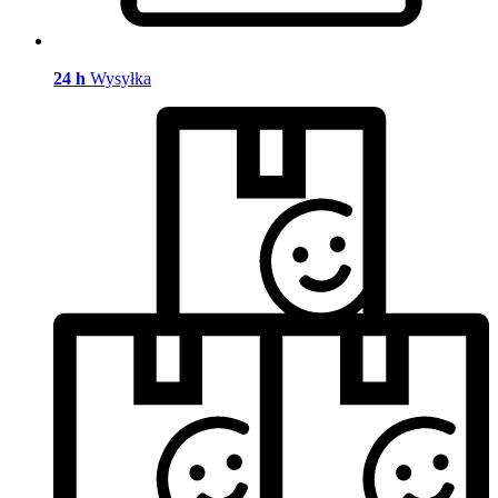
24 h
Wysyłka