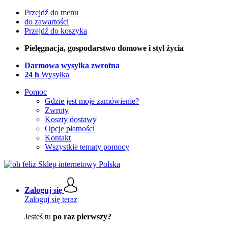
Przejdź do menu
do zawartości
Przejdź do koszyka
Pielęgnacja, gospodarstwo domowe i styl życia
Darmowa wysyłka zwrotna
24 h
Wysyłka
Pomoc
Gdzie jest moje zamówienie?
Zwroty
Koszty dostawy
Opcje płatności
Kontakt
Wszystkie tematy pomocy
Zaloguj się
Zaloguj się teraz
Jesteś tu
po raz pierwszy?