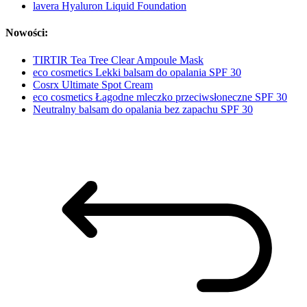
lavera Hyaluron Liquid Foundation
Nowości:
TIRTIR Tea Tree Clear Ampoule Mask
eco cosmetics Lekki balsam do opalania SPF 30
Cosrx Ultimate Spot Cream
eco cosmetics Łagodne mleczko przeciwsłoneczne SPF 30
Neutralny balsam do opalania bez zapachu SPF 30