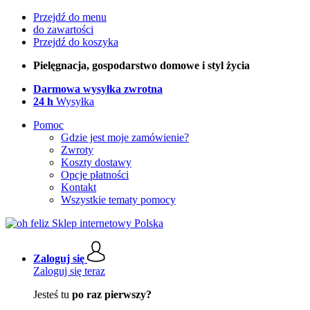
Przejdź do menu
do zawartości
Przejdź do koszyka
Pielęgnacja, gospodarstwo domowe i styl życia
Darmowa wysyłka zwrotna
24 h
Wysyłka
Pomoc
Gdzie jest moje zamówienie?
Zwroty
Koszty dostawy
Opcje płatności
Kontakt
Wszystkie tematy pomocy
Zaloguj się
Zaloguj się teraz
Jesteś tu
po raz pierwszy?