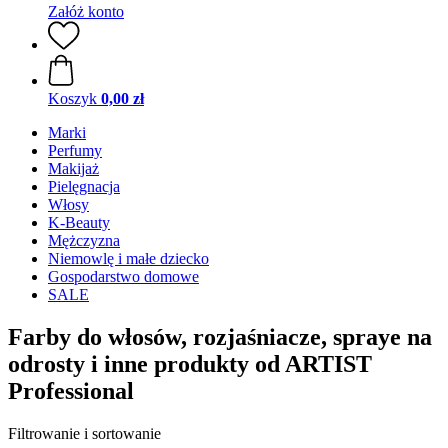
Załóż konto
Koszyk
0,00 zł
Marki
Perfumy
Makijaż
Pielęgnacja
Włosy
K-Beauty
Mężczyzna
Niemowlę i małe dziecko
Gospodarstwo domowe
SALE
Farby do włosów, rozjaśniacze, spraye na
odrosty i inne produkty od ARTIST
Professional
Filtrowanie i sortowanie