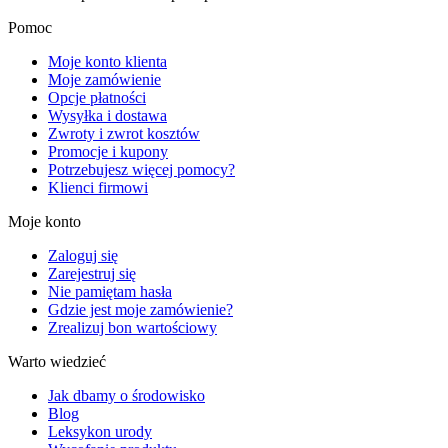
Pomoc
Moje konto klienta
Moje zamówienie
Opcje płatności
Wysyłka i dostawa
Zwroty i zwrot kosztów
Promocje i kupony
Potrzebujesz więcej pomocy?
Klienci firmowi
Moje konto
Zaloguj się
Zarejestruj się
Nie pamiętam hasła
Gdzie jest moje zamówienie?
Zrealizuj bon wartościowy
Warto wiedzieć
Jak dbamy o środowisko
Blog
Leksykon urody