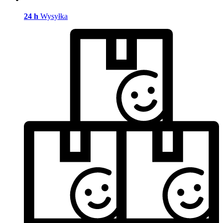
24 h
Wysyłka