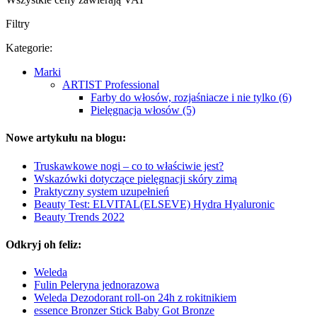
Filtry
Kategorie:
Marki
ARTIST Professional
Farby do włosów, rozjaśniacze i nie tylko (6)
Pielęgnacja włosów (5)
Nowe artykułu na blogu:
Truskawkowe nogi – co to właściwie jest?
Wskazówki dotyczące pielęgnacji skóry zimą
Praktyczny system uzupełnień
Beauty Test: ELVITAL(ELSEVE) Hydra Hyaluronic
Beauty Trends 2022
Odkryj oh feliz:
Weleda
Fulin Peleryna jednorazowa
Weleda Dezodorant roll-on 24h z rokitnikiem
essence Bronzer Stick Baby Got Bronze