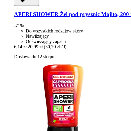
APERI SHOWER
Żel pod prysznic Mojito, 200
-71%
Do wszystkich rodzajów skóry
Nawilżający
Odświeżający zapach
6,14 zł
20,99 zł
(30,70 zł / l)
Dostawa do 12 sierpnia