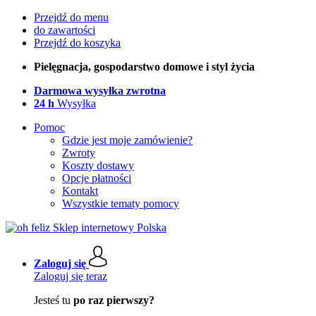
Przejdź do menu
do zawartości
Przejdź do koszyka
Pielęgnacja, gospodarstwo domowe i styl życia
Darmowa wysyłka zwrotna
24 h
Wysyłka
Pomoc
Gdzie jest moje zamówienie?
Zwroty
Koszty dostawy
Opcje płatności
Kontakt
Wszystkie tematy pomocy
Zaloguj się
Zaloguj się teraz
Jesteś tu
po raz pierwszy?