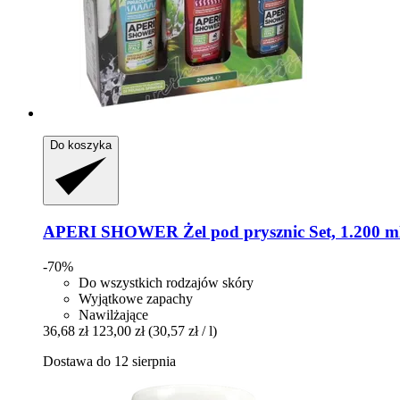
Do koszyka
APERI SHOWER
Żel pod prysznic Set, 1.200 m
-70%
Do wszystkich rodzajów skóry
Wyjątkowe zapachy
Nawilżające
36,68 zł
123,00 zł
(30,57 zł / l)
Dostawa do 12 sierpnia