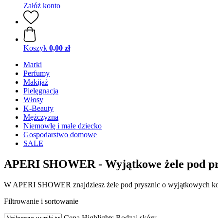
Załóż konto
Koszyk
0,00 zł
Marki
Perfumy
Makijaż
Pielęgnacja
Włosy
K-Beauty
Mężczyzna
Niemowlę i małe dziecko
Gospodarstwo domowe
SALE
APERI SHOWER - Wyjątkowe żele pod pr
W APERI SHOWER znajdziesz żele pod prysznic o wyjątkowych kom
Filtrowanie i sortowanie
Cena
Highlights
Rodzaj skóry