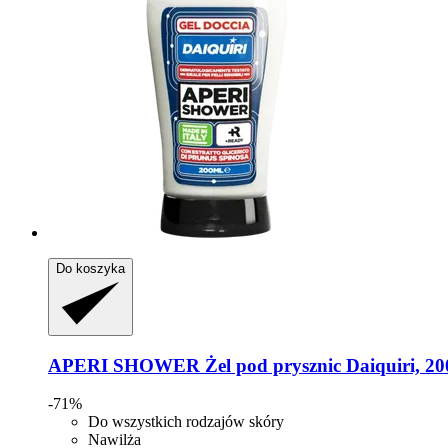
Do koszyka
APERI SHOWER
Żel pod prysznic Daiquiri, 20
-71%
Do wszystkich rodzajów skóry
Nawilża