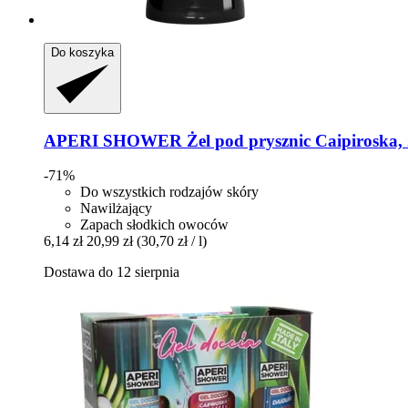
Do koszyka
APERI SHOWER
Żel pod prysznic Caipiroska,
-71%
Do wszystkich rodzajów skóry
Nawilżający
Zapach słodkich owoców
6,14 zł
20,99 zł
(30,70 zł / l)
Dostawa do 12 sierpnia