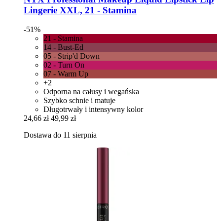
Lingerie XXL, 21 -​ Stamina
-51%
21 - Stamina
14 - Bust-Ed
05 - Strip'd Down
02 - Turn On
07 - Warm Up
+2
Odporna na całusy i wegańska
Szybko schnie i matuje
Długotrwały i intensywny kolor
24,66 zł
49,99 zł
Dostawa do 11 sierpnia