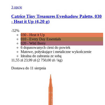
3 opcje
Catrice
Tiny Treasures Eyeshadow Palette, 030
-​ Heat it Up (4,20 g)
-52%
030 - Heat it Up
010 - Every Day Essentials
020 - Wild Berry
6 dopasowanych cieni do powiek
Matowe, połyskujące i metaliczne wykończenie
Idealna do zabrania ze sobą
11,55 zł
23,99 zł
(2 750,00 zł / kg)
Dostawa do 11 sierpnia