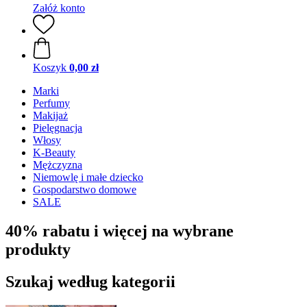
Załóż konto
Koszyk
0,00 zł
Marki
Perfumy
Makijaż
Pielęgnacja
Włosy
K-Beauty
Mężczyzna
Niemowlę i małe dziecko
Gospodarstwo domowe
SALE
40% rabatu i więcej na wybrane
produkty
Szukaj według kategorii