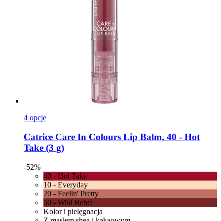
4 opcje
Catrice
Care In Colours Lip Balm, 40 -​ Hot
Take (3 g)
-52%
40 - Hot Take
10 - Everyday
20 - Feelin' Pretty
50 - Wild Rebel
Kolor i pielęgnacja
Z masłem shea i kakaowym