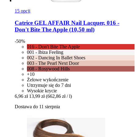
15 opcji
Catrice
GEL AFFAIR Nail Lacquer, 016 -​
Don't Bite The Apple (10,50 ml)
-50%
016 - Don't Bite The Apple
001 - Ibiza Feeling
002 - Dancing In Ballet Shoes
003 - The Pearl Next Door
008 - Rosywood Hills
+10
Żelowe wykończenie
Utrzymuje się do 7 dni
Wysokie krycie
6,96 zł
13,99 zł
(662,86 zł / l)
Dostawa do 11 sierpnia