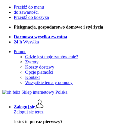
Przejdź do menu
do zawartości
Przejdź do koszyka
Pielęgnacja, gospodarstwo domowe i styl życia
Darmowa wysyłka zwrotna
24 h
Wysyłka
Pomoc
Gdzie jest moje zamówienie?
Zwroty
Koszty dostawy
Opcje płatności
Kontakt
Wszystkie tematy pomocy
Zaloguj się
Zaloguj się teraz
Jesteś tu
po raz pierwszy?