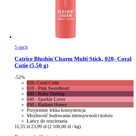
5 opcji
Catrice
Blushin'Charm Multi Stick, 020-​ Coral
Cutie (5,50 g)
-52%
020- Coral Cutie
010 - Pink Sweetheart
030 - Ruby Darling
040 - Sparkle Lover
050 - Radiant Honey
Przyjemnie lekka konsystencja
Możliwość budowania intensywności koloru
Łatwy do rozcierania
11,55 zł
23,99 zł
(2 100,00 zł / kg)