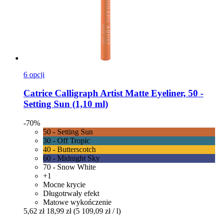
6 opcji
Catrice
Calligraph Artist Matte Eyeliner, 50 -​
Setting Sun (1,10 ml)
-70%
50 - Setting Sun
30 - Off Tropic
40 - Butterscotch
60 - Midnight Sky
70 - Snow White
+1
Mocne krycie
Długotrwały efekt
Matowe wykończenie
5,62 zł
18,99 zł
(5 109,09 zł / l)