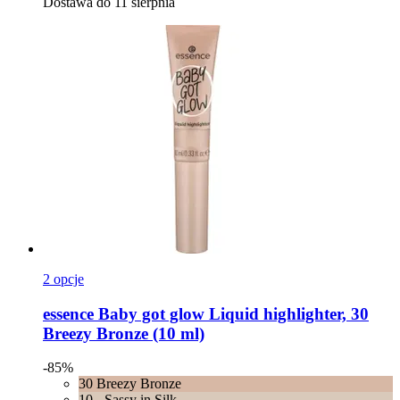
Dostawa do 11 sierpnia
2 opcje
essence
Baby got glow Liquid highlighter, 30
Breezy Bronze (10 ml)
-85%
30 Breezy Bronze
10 - Sassy in Silk