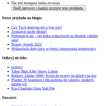
Nie jest dostępna żadna recenzja
Bądź pierwszy i napisz recenzję tego produktu.
Nowe artykułu na blogu:
Czy Twój dentysta też o tym wie?
Żegnajcie suche dłonie!
Pielęgnacja ust – oto kilka wskazówek na idealnie całuśne
usta!
Beauty Trends 2022
Wskazówki dotyczące wyboru i stosowania prostownicy
Odkryj oh feliz:
essence
Tabac Man After Shave Lotion
Balance Alpine 1000+ Krem do twarzy na dzień i na noc
Plantur 39 Szampon z fito-kofeiną do włosów cienkich,
łamliwych
Kia-Charlotta Glass Nail File
Nowości: