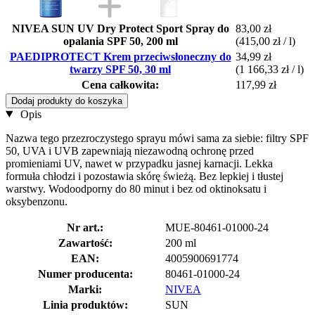
NIVEA SUN UV Dry Protect Sport Spray do
83,00 zł
opalania SPF 50, 200 ml
(415,00 zł / l)
PAEDIPROTECT Krem przeciwsłoneczny do
34,99 zł
twarzy SPF 50, 30 ml
(1 166,33 zł / l)
Cena całkowita:
117,99 zł
Dodaj produkty do koszyka
Opis
Nazwa tego przezroczystego sprayu mówi sama za siebie: filtry SPF
50, UVA i UVB zapewniają niezawodną ochronę przed
promieniami UV, nawet w przypadku jasnej karnacji. Lekka
formuła chłodzi i pozostawia skórę świeżą. Bez lepkiej i tłustej
warstwy. Wodoodporny do 80 minut i bez od oktinoksatu i
oksybenzonu.
Nr art.:
MUE-80461-01000-24
Zawartość:
200 ml
EAN:
4005900691774
Numer producenta:
80461-01000-24
Marki:
NIVEA
Linia produktów:
SUN