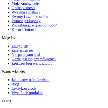
Moje zamówienie
Opcje płatności
Wysyłka i dostawa
Zwroty i zwrot kosztów
Promocje i kupony
Potrzebujesz więcej pomocy?
Klienci firmowi
Moje konto
Zaloguj się
Zarejestruj się
Nie pamiętam hasła
Gdzie jest moje zamówienie?
Zrealizuj bon wartościowy
Warto wiedzieć
Jak dbamy o środowisko
Blog
Leksykon urody
Wycofanie produktu
O nas