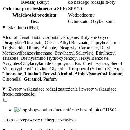
Rodzaj skóry:
do każdego rodzaju skóry
Ochrona przeciwsłoneczna SPF:
SPF 50
Właściwości produktu:
Wodoodporny
Bez:
Octinoxatu, Oxybenzonu
Składniki (INCI)
Alcohol Denat, Butan, Isobutan, Propane, Butylene Glycol
Dicaprylate/Dicaprate, C12-15 Alkyl Benzoate, Caprylic/Capric
Triglyceride, Dibutyl Adipate, Dicaprylyl Carbonate, Butyl
Methoxydibenzoylmethane, Ethylhexyl Salicylate, Ethylhexyl
Triazone, Diethylamino Hydroxybenzoyl Hexyl Benzoate,
Acrylates/Octylacrylamide Copolymer, Bis-Ethylhexyloxyphenol
Methoxyphenyl Triazine, Glycerin, Tocopherol (Vitamin E), Aqua,
Limonene
,
Linalool
,
Benzyl Alcohol
,
Alpha-Isomethyl Ionone
,
Citronellal,
Geraniol
, Parfum
Zwroty wskazujące rodzaj zagrożenia i zwroty wskazujące
środki ostrożności
Hasło ostrzegawcze: niebezpieczeństwo