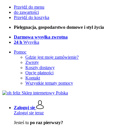
Przejdź do menu
do zawartości
Przejdź do koszyka
Pielęgnacja, gospodarstwo domowe i styl życia
Darmowa wysyłka zwrotna
24 h
Wysyłka
Pomoc
Gdzie jest moje zamówienie?
Zwroty
Koszty dostawy
Opcje płatności
Kontakt
Wszystkie tematy pomocy
Zaloguj się
Zaloguj się teraz
Jesteś tu
po raz pierwszy?