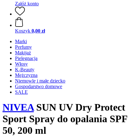
Załóż konto
Koszyk
0,00 zł
Marki
Perfumy
Makijaż
Pielęgnacja
Włosy
K-Beauty
Mężczyzna
Niemowlę i małe dziecko
Gospodarstwo domowe
SALE
NIVEA
SUN UV Dry Protect
Sport Spray do opalania SPF
50, 200 ml