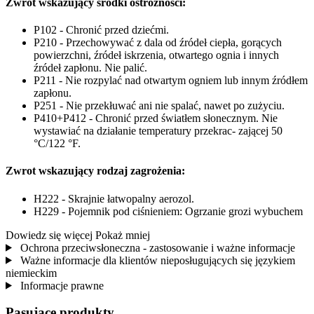
Zwrot wskazujący środki ostrożności:
P102 - Chronić przed dziećmi.
P210 - Przechowywać z dala od źródeł ciepła, gorących
powierzchni, źródeł iskrzenia, otwartego ognia i innych
źródeł zapłonu. Nie palić.
P211 - Nie rozpylać nad otwartym ogniem lub innym źródłem
zapłonu.
P251 - Nie przekłuwać ani nie spalać, nawet po zużyciu.
P410+P412 - Chronić przed światłem słonecznym. Nie
wystawiać na działanie temperatury przekrac- zającej 50
°C/122 °F.
Zwrot wskazujący rodzaj zagrożenia:
H222 - Skrajnie łatwopalny aerozol.
H229 - Pojemnik pod ciśnieniem: Ogrzanie grozi wybuchem
Dowiedz się więcej
Pokaż mniej
Ochrona przeciwsłoneczna - zastosowanie i ważne informacje
Ważne informacje dla klientów nieposługujących się językiem
niemieckim
Informacje prawne
Pasujące produkty