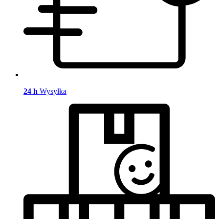
24 h
Wysyłka