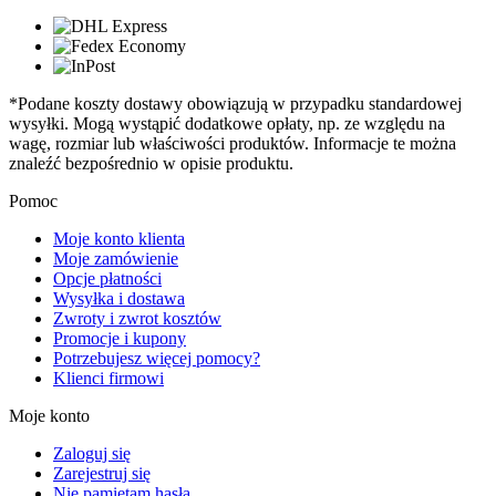
*Podane koszty dostawy obowiązują w przypadku standardowej
wysyłki. Mogą wystąpić dodatkowe opłaty, np. ze względu na
wagę, rozmiar lub właściwości produktów. Informacje te można
znaleźć bezpośrednio w opisie produktu.
Pomoc
Moje konto klienta
Moje zamówienie
Opcje płatności
Wysyłka i dostawa
Zwroty i zwrot kosztów
Promocje i kupony
Potrzebujesz więcej pomocy?
Klienci firmowi
Moje konto
Zaloguj się
Zarejestruj się
Nie pamiętam hasła