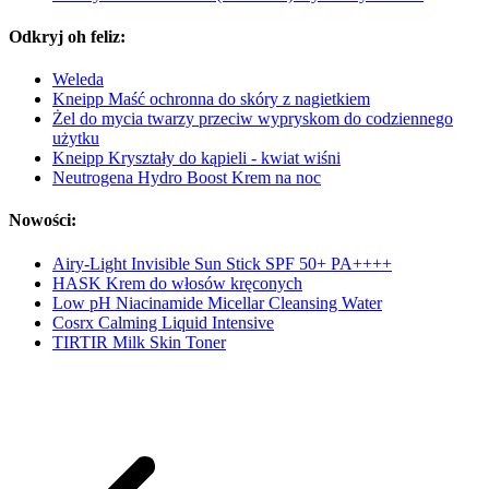
Odkryj oh feliz:
Weleda
Kneipp Maść ochronna do skóry z nagietkiem
Żel do mycia twarzy przeciw wypryskom do codziennego
użytku
Kneipp Kryształy do kąpieli - kwiat wiśni
Neutrogena Hydro Boost Krem na noc
Nowości:
Airy-Light Invisible Sun Stick SPF 50+ PA++++
HASK Krem do włosów kręconych
Low pH Niacinamide Micellar Cleansing Water
Cosrx Calming Liquid Intensive
TIRTIR Milk Skin Toner