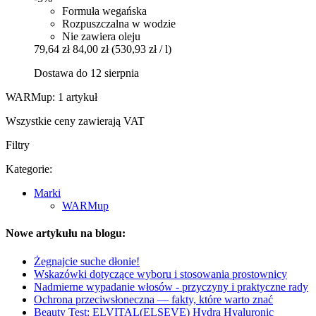
Formuła wegańska
Rozpuszczalna w wodzie
Nie zawiera oleju
79,64 zł
84,00 zł
(530,93 zł / l)
Dostawa do 12 sierpnia
WARMup: 1 artykuł
Wszystkie ceny zawierają VAT
Filtry
Kategorie:
Marki
WARMup
Nowe artykułu na blogu:
Żegnajcie suche dłonie!
Wskazówki dotyczące wyboru i stosowania prostownicy
Nadmierne wypadanie włosów - przyczyny i praktyczne rady
Ochrona przeciwsłoneczna — fakty, które warto znać
Beauty Test: ELVITAL(ELSEVE) Hydra Hyaluronic