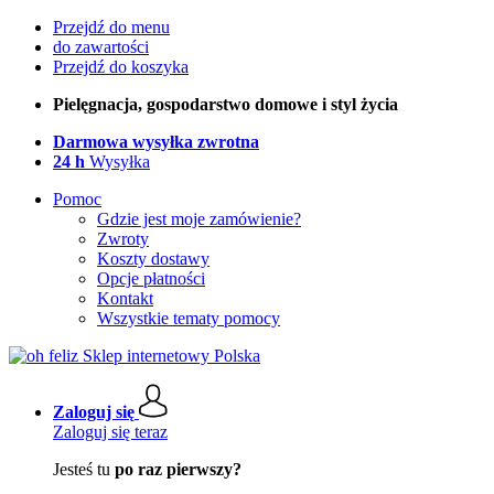
Przejdź do menu
do zawartości
Przejdź do koszyka
Pielęgnacja, gospodarstwo domowe i styl życia
Darmowa wysyłka zwrotna
24 h
Wysyłka
Pomoc
Gdzie jest moje zamówienie?
Zwroty
Koszty dostawy
Opcje płatności
Kontakt
Wszystkie tematy pomocy
Zaloguj się
Zaloguj się teraz
Jesteś tu
po raz pierwszy?