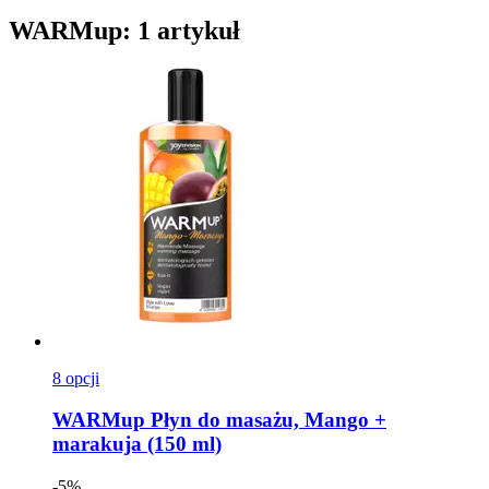
WARMup: 1 artykuł
8 opcji
WARMup
Płyn do masażu, Mango +
marakuja (150 ml)
-5%