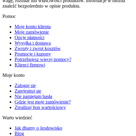
wagę, rozmiar lub właściwości produktów. Informacje te można
znaleźć bezpośrednio w opisie produktu.
Pomoc
Moje konto klienta
Moje zamówienie
Opcje płatności
Wysyłka i dostawa
Zwroty i zwrot kosztów
Promocje i kupony
Potrzebujesz więcej pomocy?
Klienci firmowi
Moje konto
Zaloguj się
Zarejestruj się
Nie pamiętam hasła
Gdzie jest moje zamówienie?
Zrealizuj bon wartościowy
Warto wiedzieć
Jak dbamy o środowisko
Blog