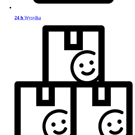
24 h
Wysyłka