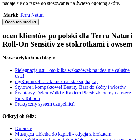
nadaje się do także do stosowania na świeżo ogoloną skórę.
Marki:
Terra Naturi
Oceń ten produkt
ocen klientów po polski dla Terra Naturi
Roll-On Sensitiv ze stokrotkami i owsem
Nowe artykułu na blogu:
Pielęgnacja ust – oto kilka wskazówek na idealnie całuśne
usta!
myRapunzel! - Jak koszmar stał się bajką!
Stylowe i kompaktowe! Beauty-Bars do skóry i włosów
Światowy Dzień Walki z Rakiem Piersi: zbieramy na rzecz
Pink Ribbon
Praktyczny system uzupełnień
Odkryj oh feliz:
Durance
Musująca tabletka do kąpieli - edycja z brokatem
Fresh & Bronze Tanning Sun Water – przyspieszacz opalania