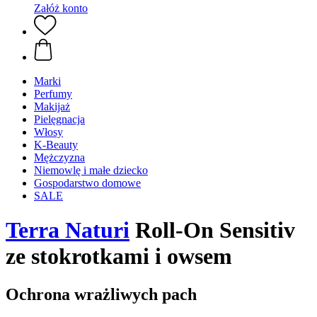
Załóż konto
Marki
Perfumy
Makijaż
Pielęgnacja
Włosy
K-Beauty
Mężczyzna
Niemowlę i małe dziecko
Gospodarstwo domowe
SALE
Terra Naturi
Roll-On Sensitiv
ze stokrotkami i owsem
Ochrona wrażliwych pach