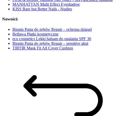
MANHATTAN Multi Effect Eyeshadow
KISS Bare but Better Nails - Nudies
Nowości:
Bioniq Pasta do zębów Repair – ochrona dziąseł
Bellawa Płatki kosmetyczne
eco cosmetics Lekki balsam do opalania SPF 30
Bioniq Pasta do zębów Repair – sensitive akut
TIRTIR Mask Fit All Cover Cushion