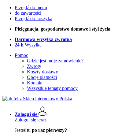
Przejdź do menu
do zawartości
Przejdź do koszyka
Pielęgnacja, gospodarstwo domowe i styl życia
Darmowa wysyłka zwrotna
24 h
Wysyłka
Pomoc
Gdzie jest moje zamówienie?
Zwroty
Koszty dostawy
Opcje płatności
Kontakt
Wszystkie tematy pomocy
Zaloguj się
Zaloguj się teraz
Jesteś tu
po raz pierwszy?