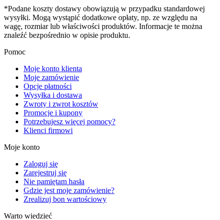
*Podane koszty dostawy obowiązują w przypadku standardowej
wysyłki. Mogą wystąpić dodatkowe opłaty, np. ze względu na
wagę, rozmiar lub właściwości produktów. Informacje te można
znaleźć bezpośrednio w opisie produktu.
Pomoc
Moje konto klienta
Moje zamówienie
Opcje płatności
Wysyłka i dostawa
Zwroty i zwrot kosztów
Promocje i kupony
Potrzebujesz więcej pomocy?
Klienci firmowi
Moje konto
Zaloguj się
Zarejestruj się
Nie pamiętam hasła
Gdzie jest moje zamówienie?
Zrealizuj bon wartościowy
Warto wiedzieć