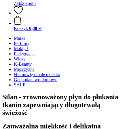
Załóż konto
Koszyk
0,00 zł
Marki
Perfumy
Makijaż
Pielęgnacja
Włosy
K-Beauty
Mężczyzna
Niemowlę i małe dziecko
Gospodarstwo domowe
SALE
Silan - zrównoważony płyn do płukania
tkanin zapewniający długotrwałą
świeżość
Zauważalna miękkość i delikatna