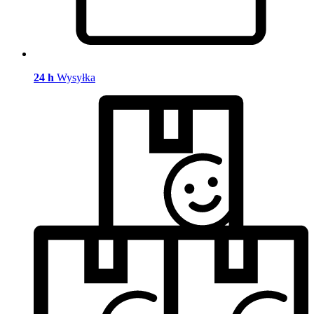
24 h
Wysyłka