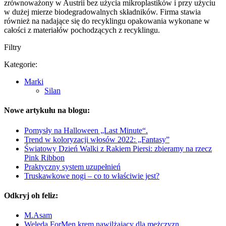
zrównoważony w Austrii bez użycia mikroplastików i przy użyciu
w dużej mierze biodegradowalnych składników. Firma stawia
również na nadające się do recyklingu opakowania wykonane w
całości z materiałów pochodzących z recyklingu.
Filtry
Kategorie:
Marki
Silan
Nowe artykułu na blogu:
Pomysły na Halloween „Last Minute“.
Trend w koloryzacji włosów 2022: „Fantasy”
Światowy Dzień Walki z Rakiem Piersi: zbieramy na rzecz
Pink Ribbon
Praktyczny system uzupełnień
Truskawkowe nogi – co to właściwie jest?
Odkryj oh feliz:
M.Asam
Weleda ForMen krem nawilżający dla mężczyzn