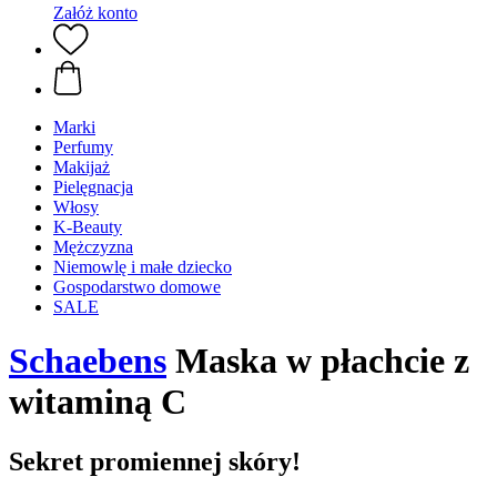
Załóż konto
Marki
Perfumy
Makijaż
Pielęgnacja
Włosy
K-Beauty
Mężczyzna
Niemowlę i małe dziecko
Gospodarstwo domowe
SALE
Schaebens
Maska w płachcie z
witaminą C
Sekret promiennej skóry!