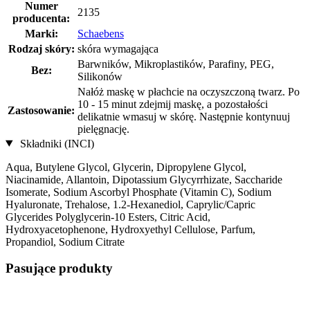
Numer
2135
producenta:
Marki:
Schaebens
Rodzaj skóry:
skóra wymagająca
Barwników, Mikroplastików, Parafiny, PEG,
Bez:
Silikonów
Nałóż maskę w płachcie na oczyszczoną twarz. Po
10 - 15 minut zdejmij maskę, a pozostałości
Zastosowanie:
delikatnie wmasuj w skórę. Następnie kontynuuj
pielęgnację.
Składniki (INCI)
Aqua, Butylene Glycol, Glycerin, Dipropylene Glycol,
Niacinamide, Allantoin, Dipotassium Glycyrrhizate, Saccharide
Isomerate, Sodium Ascorbyl Phosphate (Vitamin C), Sodium
Hyaluronate, Trehalose, 1.2-Hexanediol, Caprylic/Capric
Glycerides Polyglycerin-10 Esters, Citric Acid,
Hydroxyacetophenone, Hydroxyethyl Cellulose, Parfum,
Propandiol, Sodium Citrate
Pasujące produkty