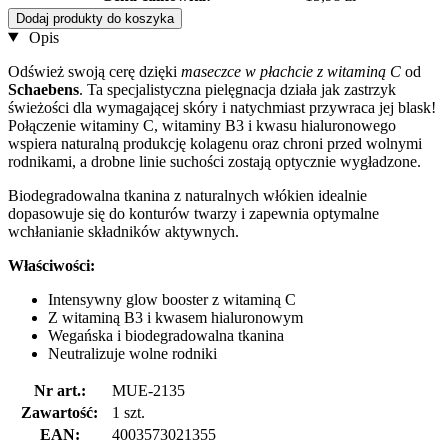
Dodaj produkty do koszyka
Opis
Odśwież swoją cerę dzięki
maseczce w płachcie z witaminą C
od
Schaebens
. Ta specjalistyczna pielęgnacja działa jak zastrzyk
świeżości dla wymagającej skóry i natychmiast przywraca jej blask!
Połączenie witaminy C, witaminy B3 i kwasu hialuronowego
wspiera naturalną produkcję kolagenu oraz chroni przed wolnymi
rodnikami, a drobne linie suchości zostają optycznie wygładzone.
Biodegradowalna tkanina z naturalnych włókien idealnie
dopasowuje się do konturów twarzy i zapewnia optymalne
wchłanianie składników aktywnych.
Właściwości:
Intensywny glow booster z witaminą C
Z witaminą B3 i kwasem hialuronowym
Wegańska i biodegradowalna tkanina
Neutralizuje wolne rodniki
Nr art.:
MUE-2135
Zawartość:
1 szt.
EAN:
4003573021355