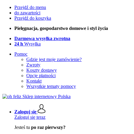
Przejdź do menu
do zawartości
Przejdź do koszyka
Pielęgnacja, gospodarstwo domowe i styl życia
Darmowa wysyłka zwrotna
24 h
Wysyłka
Pomoc
Gdzie jest moje zamówienie?
Zwroty
Koszty dostawy
Opcje płatności
Kontakt
Wszystkie tematy pomocy
Zaloguj się
Zaloguj się teraz
Jesteś tu
po raz pierwszy?