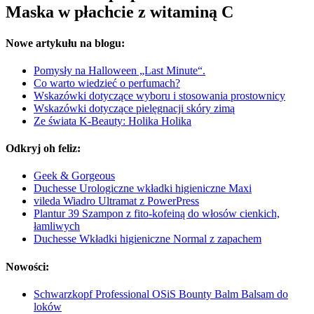
Maska w płachcie z witaminą C
Nowe artykułu na blogu:
Pomysły na Halloween „Last Minute“.
Co warto wiedzieć o perfumach?
Wskazówki dotyczące wyboru i stosowania prostownicy
Wskazówki dotyczące pielęgnacji skóry zimą
Ze świata K-Beauty: Holika Holika
Odkryj oh feliz:
Geek & Gorgeous
Duchesse Urologiczne wkładki higieniczne Maxi
vileda Wiadro Ultramat z PowerPress
Plantur 39 Szampon z fito-kofeiną do włosów cienkich,
łamliwych
Duchesse Wkładki higieniczne Normal z zapachem
Nowości:
Schwarzkopf Professional OSiS Bounty Balm Balsam do
loków