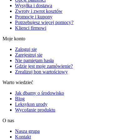
Wysyłka i dostawa
Zwroty i zwrot kosztów
Promocje i kupony
Potrzebujesz więcej pomocy?
Klienci firmowi
Moje konto
Zaloguj się
Zarejestruj się
Nie pamiętam hasła
Gdzie jest moje zamówienie?
Zrealizuj bon wartościowy
Warto wiedzieć
Jak dbamy o środowisko
Blog
Leksykon urody
Wycofanie produktu
O nas
Nasza grupa
Kontakt