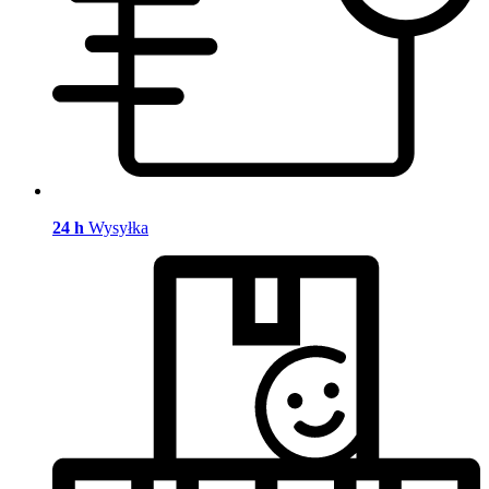
24 h
Wysyłka