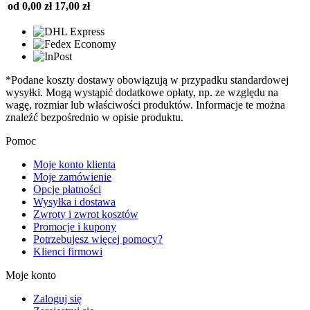
od 0,00 zł
17,00 zł
*Podane koszty dostawy obowiązują w przypadku standardowej
wysyłki. Mogą wystąpić dodatkowe opłaty, np. ze względu na
wagę, rozmiar lub właściwości produktów. Informacje te można
znaleźć bezpośrednio w opisie produktu.
Pomoc
Moje konto klienta
Moje zamówienie
Opcje płatności
Wysyłka i dostawa
Zwroty i zwrot kosztów
Promocje i kupony
Potrzebujesz więcej pomocy?
Klienci firmowi
Moje konto
Zaloguj się