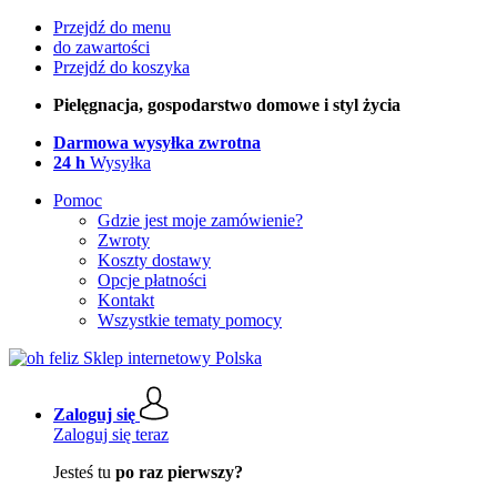
Przejdź do menu
do zawartości
Przejdź do koszyka
Pielęgnacja, gospodarstwo domowe i styl życia
Darmowa wysyłka zwrotna
24 h
Wysyłka
Pomoc
Gdzie jest moje zamówienie?
Zwroty
Koszty dostawy
Opcje płatności
Kontakt
Wszystkie tematy pomocy
Zaloguj się
Zaloguj się teraz
Jesteś tu
po raz pierwszy?