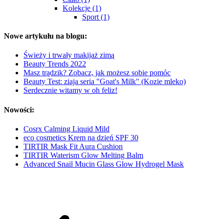
Kolekcje (1)
Sport (1)
Nowe artykułu na blogu:
Świeży i trwały makijaż zimą
Beauty Trends 2022
Masz trądzik? Zobacz, jak możesz sobie pomóc
Beauty Test: ziaja seria "Goat's Milk" (Kozie mleko)
Serdecznie witamy w oh feliz!
Nowości:
Cosrx Calming Liquid Mild
eco cosmetics Krem na dzień SPF 30
TIRTIR Mask Fit Aura Cushion
TIRTIR Waterism Glow Melting Balm
Advanced Snail Mucin Glass Glow Hydrogel Mask