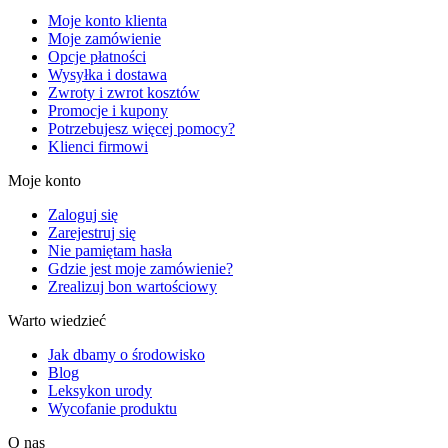
Moje konto klienta
Moje zamówienie
Opcje płatności
Wysyłka i dostawa
Zwroty i zwrot kosztów
Promocje i kupony
Potrzebujesz więcej pomocy?
Klienci firmowi
Moje konto
Zaloguj się
Zarejestruj się
Nie pamiętam hasła
Gdzie jest moje zamówienie?
Zrealizuj bon wartościowy
Warto wiedzieć
Jak dbamy o środowisko
Blog
Leksykon urody
Wycofanie produktu
O nas