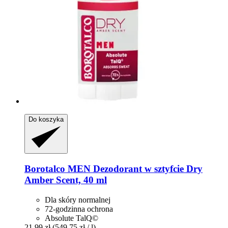
Do koszyka
Borotalco
MEN Dezodorant w sztyfcie Dry
Amber Scent, 40 ml
Dla skóry normalnej
72-godzinna ochrona
Absolute TalQ©
21,99 zł
(549,75 zł / l)