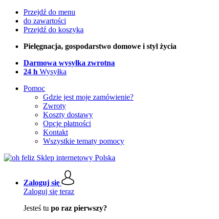
Przejdź do menu
do zawartości
Przejdź do koszyka
Pielęgnacja, gospodarstwo domowe i styl życia
Darmowa wysyłka zwrotna
24 h
Wysyłka
Pomoc
Gdzie jest moje zamówienie?
Zwroty
Koszty dostawy
Opcje płatności
Kontakt
Wszystkie tematy pomocy
Zaloguj się
Zaloguj się teraz
Jesteś tu
po raz pierwszy?