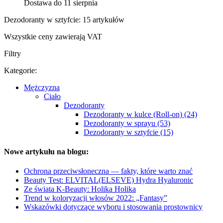
Dostawa do 11 sierpnia
Dezodoranty w sztyfcie: 15 artykułów
Wszystkie ceny zawierają VAT
Filtry
Kategorie:
Mężczyzna
Ciało
Dezodoranty
Dezodoranty w kulce (Roll-on) (24)
Dezodoranty w sprayu (53)
Dezodoranty w sztyfcie (15)
Nowe artykułu na blogu:
Ochrona przeciwsłoneczna — fakty, które warto znać
Beauty Test: ELVITAL(ELSEVE) Hydra Hyaluronic
Ze świata K-Beauty: Holika Holika
Trend w koloryzacji włosów 2022: „Fantasy”
Wskazówki dotyczące wyboru i stosowania prostownicy