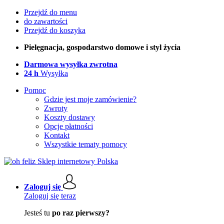
Przejdź do menu
do zawartości
Przejdź do koszyka
Pielęgnacja, gospodarstwo domowe i styl życia
Darmowa wysyłka zwrotna
24 h
Wysyłka
Pomoc
Gdzie jest moje zamówienie?
Zwroty
Koszty dostawy
Opcje płatności
Kontakt
Wszystkie tematy pomocy
Zaloguj się
Zaloguj się teraz
Jesteś tu
po raz pierwszy?