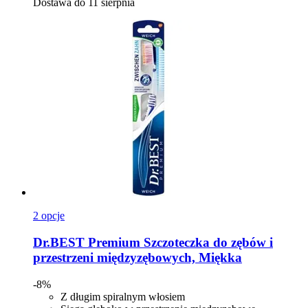
Dostawa do 11 sierpnia
2 opcje
Dr.BEST
Premium Szczoteczka do zębów i
przestrzeni międzyzębowych, Miękka
-8%
Z długim spiralnym włosiem