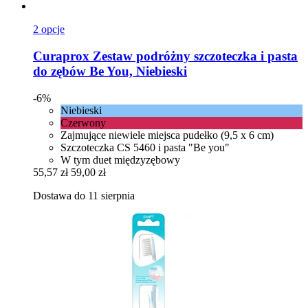
2 opcje
Curaprox
Zestaw podróżny szczoteczka i pasta
do zębów Be You, Niebieski
-6%
Niebieski
Czerwony
Zajmujące niewiele miejsca pudełko (9,5 x 6 cm)
Szczoteczka CS 5460 i pasta "Be you"
W tym duet międzyzębowy
55,57 zł
59,00 zł
Dostawa do 11 sierpnia