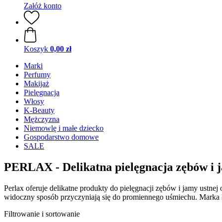
Załóż konto
Koszyk
0,00 zł
Marki
Perfumy
Makijaż
Pielęgnacja
Włosy
K-Beauty
Mężczyzna
Niemowlę i małe dziecko
Gospodarstwo domowe
SALE
PERLAX - Delikatna pielęgnacja zębów i j
Perlax oferuje delikatne produkty do pielęgnacji zębów i jamy ustn
widoczny sposób przyczyniają się do promiennego uśmiechu. Marka ł
Filtrowanie i sortowanie