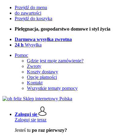
Przejdź do menu
do zawartości
Przejdź do koszyka
Pielęgnacja, gospodarstwo domowe i styl życia
Darmowa wysyłka zwrotna
24 h
Wysyłka
Pomoc
Gdzie jest moje zamówienie?
Zwroty
Koszty dostawy
Opcje płatności
Kontakt
Wszystkie tematy pomocy
Zaloguj się
Zaloguj się teraz
Jesteś tu
po raz pierwszy?