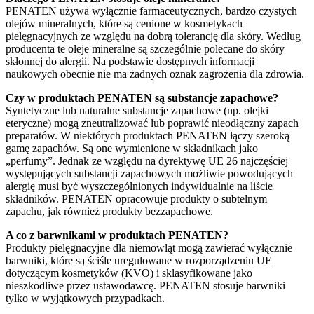
PENATEN używa wyłącznie farmaceutycznych, bardzo czystych
olejów mineralnych, które są cenione w kosmetykach
pielęgnacyjnych ze względu na dobrą tolerancję dla skóry. Według
producenta te oleje mineralne są szczególnie polecane do skóry
skłonnej do alergii. Na podstawie dostępnych informacji
naukowych obecnie nie ma żadnych oznak zagrożenia dla zdrowia.
Czy w produktach PENATEN są substancje zapachowe?
Syntetyczne lub naturalne substancje zapachowe (np. olejki
eteryczne) mogą zneutralizować lub poprawić nieodłączny zapach
preparatów. W niektórych produktach PENATEN łączy szeroką
gamę zapachów. Są one wymienione w składnikach jako
„perfumy”. Jednak ze względu na dyrektywę UE 26 najczęściej
występujących substancji zapachowych możliwie powodujących
alergię musi być wyszczególnionych indywidualnie na liście
składników. PENATEN opracowuje produkty o subtelnym
zapachu, jak również produkty bezzapachowe.
A co z barwnikami w produktach PENATEN?
Produkty pielęgnacyjne dla niemowląt mogą zawierać wyłącznie
barwniki, które są ściśle uregulowane w rozporządzeniu UE
dotyczącym kosmetyków (KVO) i sklasyfikowane jako
nieszkodliwe przez ustawodawcę. PENATEN stosuje barwniki
tylko w wyjątkowych przypadkach.