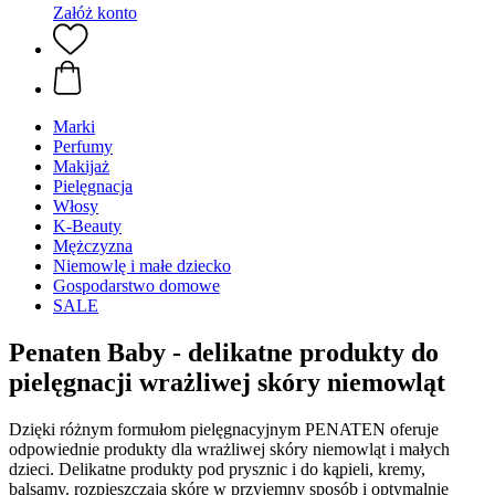
Załóż konto
Marki
Perfumy
Makijaż
Pielęgnacja
Włosy
K-Beauty
Mężczyzna
Niemowlę i małe dziecko
Gospodarstwo domowe
SALE
Penaten Baby - delikatne produkty do
pielęgnacji wrażliwej skóry niemowląt
Dzięki różnym formułom pielęgnacyjnym PENATEN oferuje
odpowiednie produkty dla wrażliwej skóry niemowląt i małych
dzieci. Delikatne produkty pod prysznic i do kąpieli, kremy,
balsamy. rozpieszczają skórę w przyjemny sposób i optymalnie