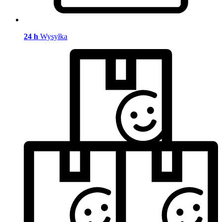
24 h
Wysyłka