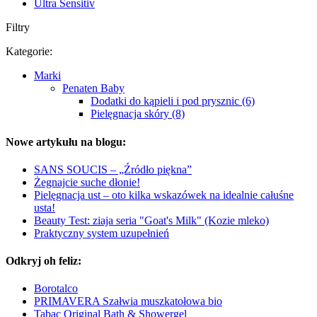
Ultra Sensitiv
Filtry
Kategorie:
Marki
Penaten Baby
Dodatki do kąpieli i pod prysznic (6)
Pielęgnacja skóry (8)
Nowe artykułu na blogu:
SANS SOUCIS – „Źródło piękna”
Żegnajcie suche dłonie!
Pielęgnacja ust – oto kilka wskazówek na idealnie całuśne
usta!
Beauty Test: ziaja seria "Goat's Milk" (Kozie mleko)
Praktyczny system uzupełnień
Odkryj oh feliz:
Borotalco
PRIMAVERA Szałwia muszkatołowa bio
Tabac Original Bath & Showergel