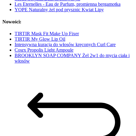
Les Eternelles - Eau de Parfum, promienna bergamotka
YOPE Naturalny żel pod prysznic Kwiat Lipy
Nowości:
TIRTIR Mask Fit Make Up Fixer
TIRTIR My Glow Lip Oil
Intensywna kuracja do włosów kręconych Curl Care
Cosrx Propolis Light Ampoule
BROOKLYN SOAP COMPANY Żel 2w1 do mycia ciała i
włosów