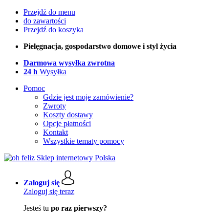
Przejdź do menu
do zawartości
Przejdź do koszyka
Pielęgnacja, gospodarstwo domowe i styl życia
Darmowa wysyłka zwrotna
24 h
Wysyłka
Pomoc
Gdzie jest moje zamówienie?
Zwroty
Koszty dostawy
Opcje płatności
Kontakt
Wszystkie tematy pomocy
Zaloguj się
Zaloguj się teraz
Jesteś tu
po raz pierwszy?