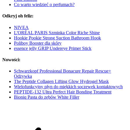
Co warto wiedzieć o perfumach?
Odkryj oh feliz:
NIVEA
L'ORÉAL PARIS Szminka Color Riche Shine
Hookie Pookie Strong Suction Bathroom Hook
Poliboy Booster dla skóry
essence jelly GRIP Undereye Primer Stick
Nowości:
Schwarzkopf Professional Bonacure Repair Rescue+
Odżywka
The Peptide Collagen Lifting Glow Hydrogel Mask
Wielofunkcyjny płyn do miękkich soczewek kontaktowych
PEPTIDE-132 Ultra Perfect Hair Bonding Treatment
Bioniq Pasta do zębów White Filler