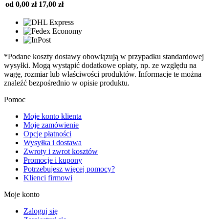
od 0,00 zł
17,00 zł
*Podane koszty dostawy obowiązują w przypadku standardowej
wysyłki. Mogą wystąpić dodatkowe opłaty, np. ze względu na
wagę, rozmiar lub właściwości produktów. Informacje te można
znaleźć bezpośrednio w opisie produktu.
Pomoc
Moje konto klienta
Moje zamówienie
Opcje płatności
Wysyłka i dostawa
Zwroty i zwrot kosztów
Promocje i kupony
Potrzebujesz więcej pomocy?
Klienci firmowi
Moje konto
Zaloguj się