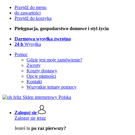
Przejdź do menu
do zawartości
Przejdź do koszyka
Pielęgnacja, gospodarstwo domowe i styl życia
Darmowa wysyłka zwrotna
24 h
Wysyłka
Pomoc
Gdzie jest moje zamówienie?
Zwroty
Koszty dostawy
Opcje płatności
Kontakt
Wszystkie tematy pomocy
Zaloguj się
Zaloguj się teraz
Jesteś tu
po raz pierwszy?