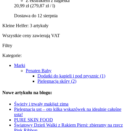
Z ekstraktem z nagietka
20,99 zł
(279,87 zł / l)
Dostawa do 12 sierpnia
Kleine Helfer: 3 artykuły
Wszystkie ceny zawierają VAT
Filtry
Kategorie:
Marki
Penaten Baby
Dodatki do kąpieli i pod prysznic (1)
Pielęgnacja skóry (2)
Nowe artykułu na blogu:
Świeży i trwały makijaż zimą
Pielęgnacja ust – oto kilka wskazówek na idealnie całuśne
usta!
PURE SKIN FOOD
Światowy Dzień Walki z Rakiem Piersi: zbieramy na rzecz
Pink Ribbon