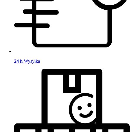
24 h
Wysyłka