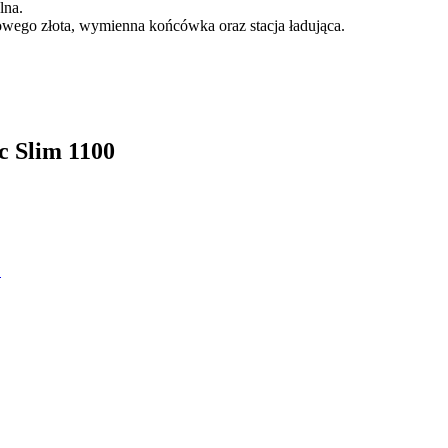
lna.
wego złota, wymienna końcówka oraz stacja ładująca.
c Slim 1100
!