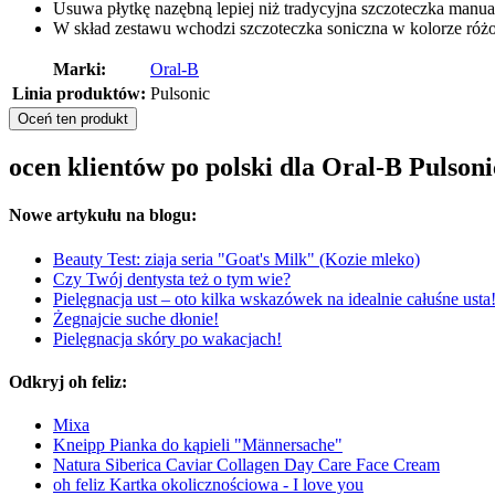
Usuwa płytkę nazębną lepiej niż tradycyjna szczoteczka manua
W skład zestawu wchodzi szczoteczka soniczna w kolorze różo
Marki:
Oral-B
Linia produktów:
Pulsonic
Oceń ten produkt
ocen klientów po polski dla Oral-B Pulsoni
Nowe artykułu na blogu:
Beauty Test: ziaja seria "Goat's Milk" (Kozie mleko)
Czy Twój dentysta też o tym wie?
Pielęgnacja ust – oto kilka wskazówek na idealnie całuśne usta
Żegnajcie suche dłonie!
Pielęgnacja skóry po wakacjach!
Odkryj oh feliz:
Mixa
Kneipp Pianka do kąpieli "Männersache"
Natura Siberica Caviar Collagen Day Care Face Cream
oh feliz Kartka okolicznościowa - I love you