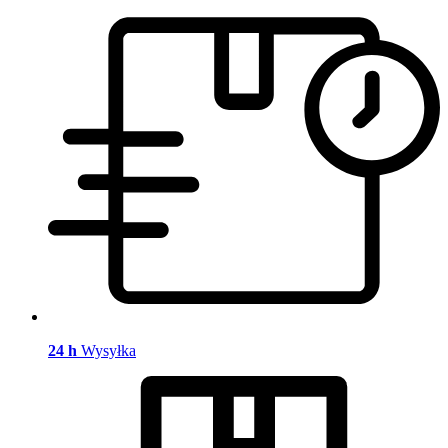
24 h
Wysyłka