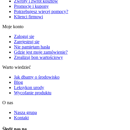
Zwroty i zwrot kosztów
Promocje i kupony
Potrzebujesz więcej pomocy?
Klienci firmowi
Moje konto
Zaloguj się
Zarejestruj się
Nie pamiętam hasła
Gdzie jest moje zamówienie?
Zrealizuj bon wartościowy
Warto wiedzieć
Jak dbamy o środowisko
Blog
Leksykon urody
Wycofanie produktu
O nas
Nasza grupa
Kontakt
Śledź nas na