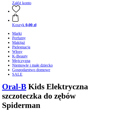
Załóż konto
Koszyk
0,00 zł
Marki
Perfumy
Makijaż
Pielęgnacja
Włosy
K-Beauty
Mężczyzna
Niemowlę i małe dziecko
Gospodarstwo domowe
SALE
Oral-B
Kids Elektryczna
szczoteczka do zębów
Spiderman