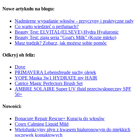
Nowe artykułu na blogu:
Nadmierne wypadanie włosów - przyczyny i praktyczne rady
Co warto wiedzieć o perfumach?
Beauty Test: ELVITAL(ELSEVE) Hydra Hyaluronic
Beauty Test: ziaja seria "Goat's Milk" (Kozie mleko)
Masz trądzik? Zobacz, jak możesz sobie pomóc
Odkryj oh feliz:
Dove
PRIMAVERA Lebensfreude suchy olejek
YOPE Maska 3w1 HYDRATE my HAIR
Catrice Magic Perfectors Brush Set
AMBRE SOLAIRE Super UV fluid przeciwsłoneczny SPF
50+
Nowości:
Bonacure Repair Rescue+ Kuracja do włosów
Cosrx Calming Liquid Mild
Wielofunkcyjny płyn z kwasem hialuronowym do miękkich
soczewek kontaktowych