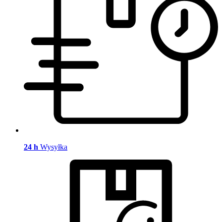
24 h
Wysyłka