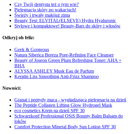
Czy Twój dentysta też o tym wie?
Pielęgnacja skóry po wakacjach!
Świeży i trwały makijaż zimą
Beauty Test: ELVITAL(ELSEVE) Hydra Hyaluronic
Stylowe i kompaktowe! Beauty-Bars do skóry i włosów
Odkryj oh feliz:
Geek & Gorgeous
Natura Siberica Bereza Pore-Refining Face Cleanser
Beauty of Joseon Green Plum Refreshing Toner: AHA +
BHA
ALYSSA ASHLEY Musk Eau de Parfum
Keratin Liss Smoothing Anti-Frizz Shampoo
Nowości:
Granat i peptydy maca - wygładzająca pielęgnacja na dzień
The Peptide Collagen Lifting Glow Hydrogel Mask
eco cosmetics Krem na dzień SPF 30
Schwarzkopf Professional OSiS Bounty Balm Balsam do
loków
Comfort Protection Mineral Body Sun Lotion SPF 30