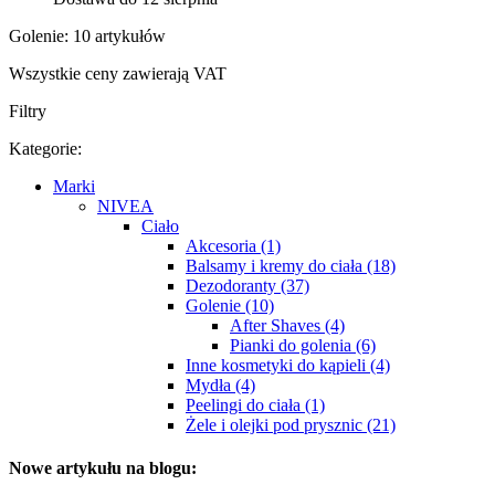
Golenie: 10 artykułów
Wszystkie ceny zawierają VAT
Filtry
Kategorie:
Marki
NIVEA
Ciało
Akcesoria (1)
Balsamy i kremy do ciała (18)
Dezodoranty (37)
Golenie (10)
After Shaves (4)
Pianki do golenia (6)
Inne kosmetyki do kąpieli (4)
Mydła (4)
Peelingi do ciała (1)
Żele i olejki pod prysznic (21)
Nowe artykułu na blogu: