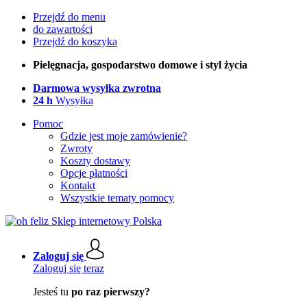
Przejdź do menu
do zawartości
Przejdź do koszyka
Pielęgnacja, gospodarstwo domowe i styl życia
Darmowa wysyłka zwrotna
24 h
Wysyłka
Pomoc
Gdzie jest moje zamówienie?
Zwroty
Koszty dostawy
Opcje płatności
Kontakt
Wszystkie tematy pomocy
Zaloguj się
Zaloguj się teraz
Jesteś tu
po raz pierwszy?