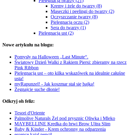
Pielęgnacja twarzy (21)
Kremy i żele do twarzy (8)
Maseczki i peelingi do twarzy (2)
Oczyszczanie twarzy (8)
Pielęgnacja oczu (2)
Sera do twarzy (1)
Pielęgnacja ust (2)
Nowe artykułu na blogu:
Pomysły na Halloween „Last Minute“.
Światowy Dzień Walki z Rakiem Piersi: zbieramy na rzecz
Pink Ribbon
Pielęgnacja ust – oto kilka wskazówek na idealnie całuśne
usta!
myRapunzel! - Jak koszmar stał się bajką!
Żegnajcie suche dłonie!
Odkryj oh feliz:
Tesori d'Oriente
Palmolive Naturals Żel pod prysznic Oliwka i Mleko
MAYBELLINE Kredka do brwi Brow Ultra Slim
Baby & Kinder - Krem ochronny na odparzenia
essence kajal pencil