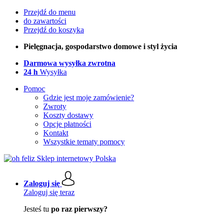
Przejdź do menu
do zawartości
Przejdź do koszyka
Pielęgnacja, gospodarstwo domowe i styl życia
Darmowa wysyłka zwrotna
24 h
Wysyłka
Pomoc
Gdzie jest moje zamówienie?
Zwroty
Koszty dostawy
Opcje płatności
Kontakt
Wszystkie tematy pomocy
Zaloguj się
Zaloguj się teraz
Jesteś tu
po raz pierwszy?