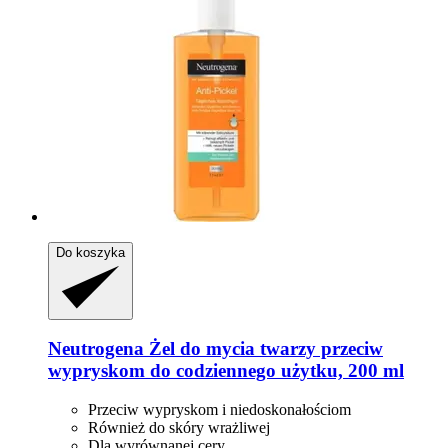
Do koszyka
Neutrogena
Żel do mycia twarzy przeciw
wypryskom do codziennego użytku, 200 ml
Przeciw wypryskom i niedoskonałościom
Również do skóry wrażliwej
Dla wyrównanej cery