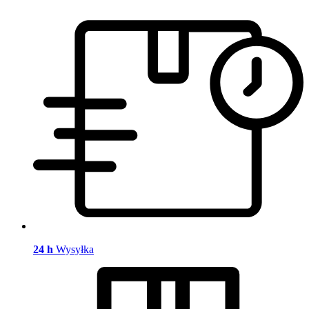
24 h
Wysyłka