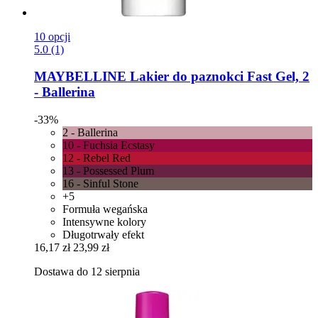
10 opcji
5.0 (1)
MAYBELLINE
Lakier do paznokci Fast Gel, 2
-​ Ballerina
-33%
2 - Ballerina
10 - Fuchsia Ecstasy
12 - Rebel Red
13 - Possessed Plum
16 - Sinful Stone
+5
Formuła wegańska
Intensywne kolory
Długotrwały efekt
16,17 zł
23,99 zł
Dostawa do 12 sierpnia