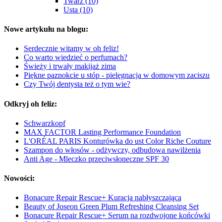
Twarz (10)
Usta (10)
Nowe artykułu na blogu:
Serdecznie witamy w oh feliz!
Co warto wiedzieć o perfumach?
Świeży i trwały makijaż zimą
Piękne paznokcie u stóp - pielęgnacja w domowym zaciszu
Czy Twój dentysta też o tym wie?
Odkryj oh feliz:
Schwarzkopf
MAX FACTOR Lasting Performance Foundation
L'ORÉAL PARIS Konturówka do ust Color Riche Couture
Szampon do włosów - odżywczy, odbudowa nawilżenia
Anti Age - Mleczko przeciwsłoneczne SPF 30
Nowości:
Bonacure Repair Rescue+ Kuracja nabłyszczająca
Beauty of Joseon Green Plum Refreshing Cleansing Set
Bonacure Repair Rescue+ Serum na rozdwojone końcówki