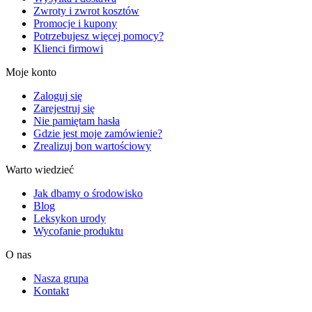
Zwroty i zwrot kosztów
Promocje i kupony
Potrzebujesz więcej pomocy?
Klienci firmowi
Moje konto
Zaloguj się
Zarejestruj się
Nie pamiętam hasła
Gdzie jest moje zamówienie?
Zrealizuj bon wartościowy
Warto wiedzieć
Jak dbamy o środowisko
Blog
Leksykon urody
Wycofanie produktu
O nas
Nasza grupa
Kontakt