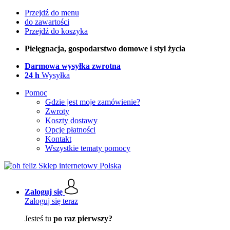
Przejdź do menu
do zawartości
Przejdź do koszyka
Pielęgnacja, gospodarstwo domowe i styl życia
Darmowa wysyłka zwrotna
24 h
Wysyłka
Pomoc
Gdzie jest moje zamówienie?
Zwroty
Koszty dostawy
Opcje płatności
Kontakt
Wszystkie tematy pomocy
Zaloguj się
Zaloguj się teraz
Jesteś tu
po raz pierwszy?