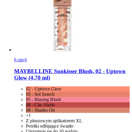
6 opcji
MAYBELLINE
Sunkisser Blush, 02 -​ Uptown
Glow (4,70 ml)
02 - Uptown Glow
03 - Sol Search
05 - Blazing Blush
06 - City Sizzle
08 - Shades On
+1
Z pluszowym aplikatorem XL
Perełki odbijające światło
Utrzymuje się do 10 godzin