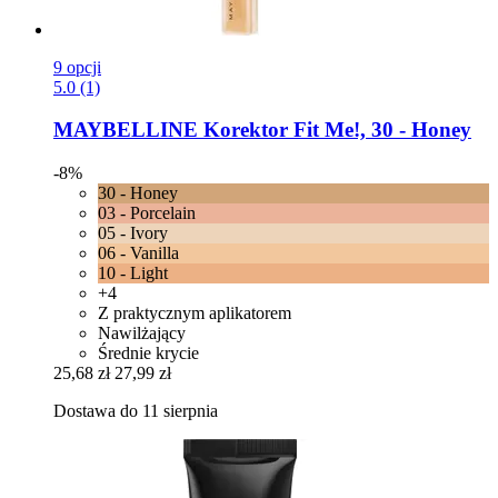
9 opcji
5.0 (1)
MAYBELLINE
Korektor Fit Me!, 30 -​ Honey
-8%
30 - Honey
03 - Porcelain
05 - Ivory
06 - Vanilla
10 - Light
+4
Z praktycznym aplikatorem
Nawilżający
Średnie krycie
25,68 zł
27,99 zł
Dostawa do 11 sierpnia