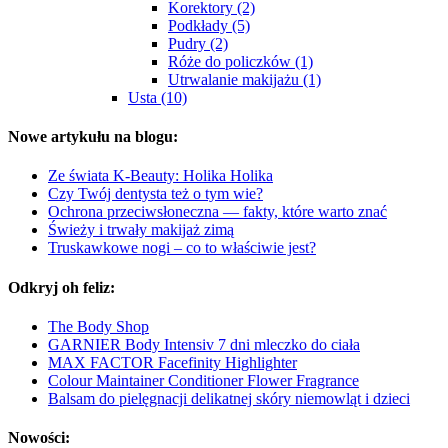
Korektory (2)
Podkłady (5)
Pudry (2)
Róże do policzków (1)
Utrwalanie makijażu (1)
Usta (10)
Nowe artykułu na blogu:
Ze świata K-Beauty: Holika Holika
Czy Twój dentysta też o tym wie?
Ochrona przeciwsłoneczna — fakty, które warto znać
Świeży i trwały makijaż zimą
Truskawkowe nogi – co to właściwie jest?
Odkryj oh feliz:
The Body Shop
GARNIER Body Intensiv 7 dni mleczko do ciała
MAX FACTOR Facefinity Highlighter
Colour Maintainer Conditioner Flower Fragrance
Balsam do pielęgnacji delikatnej skóry niemowląt i dzieci
Nowości: