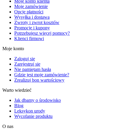
Moje konto klienta
Moje zamówienie
Opcje płatności
Wysyłka i dostawa
Zwroty i zwrot kosztów
Promocje i kupony
Potrzebujesz więcej pomocy?
Klienci firmowi
Moje konto
Zaloguj się
Zarejestruj się
Nie pamiętam hasła
Gdzie jest moje zamówienie?
Zrealizuj bon wartościowy
Warto wiedzieć
Jak dbamy o środowisko
Blog
Leksykon urody
Wycofanie produktu
O nas