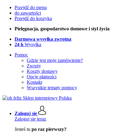
Przejdź do menu
do zawartości
Przejdź do koszyka
Pielęgnacja, gospodarstwo domowe i styl życia
Darmowa wysyłka zwrotna
24 h
Wysyłka
Pomoc
Gdzie jest moje zamówienie?
Zwroty
Koszty dostawy
Opcje płatności
Kontakt
Wszystkie tematy pomocy
Zaloguj się
Zaloguj się teraz
Jesteś tu
po raz pierwszy?