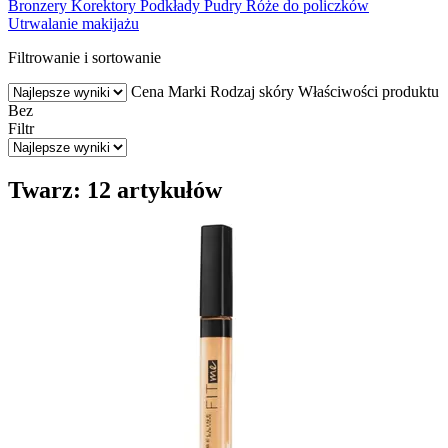
Bronzery
Korektory
Podkłady
Pudry
Róże do policzków
Utrwalanie makijażu
Filtrowanie i sortowanie
Cena
Marki
Rodzaj skóry
Właściwości produktu
Bez
Filtr
Twarz: 12 artykułów