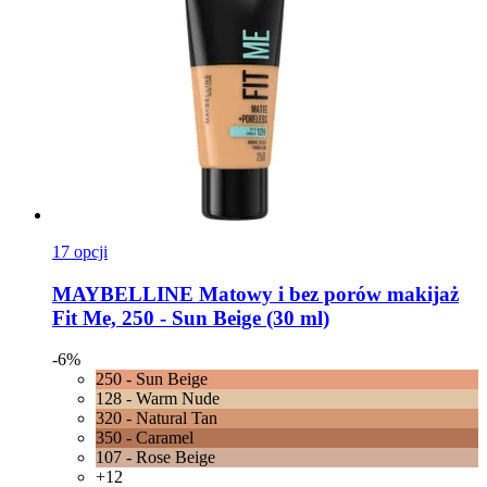
17 opcji
MAYBELLINE
Matowy i bez porów makijaż
Fit Me, 250 -​ Sun Beige (30 ml)
-6%
250 - Sun Beige
128 - Warm Nude
320 - Natural Tan
350 - Caramel
107 - Rose Beige
+12