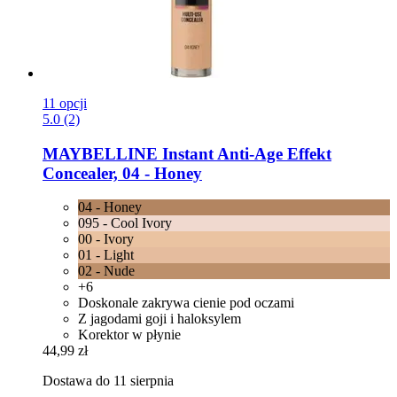
11 opcji
5.0 (2)
MAYBELLINE
Instant Anti-​Age Effekt
Concealer, 04 -​ Honey
04 - Honey
095 - Cool Ivory
00 - Ivory
01 - Light
02 - Nude
+6
Doskonale zakrywa cienie pod oczami
Z jagodami goji i haloksylem
Korektor w płynie
44,99 zł
Dostawa do 11 sierpnia