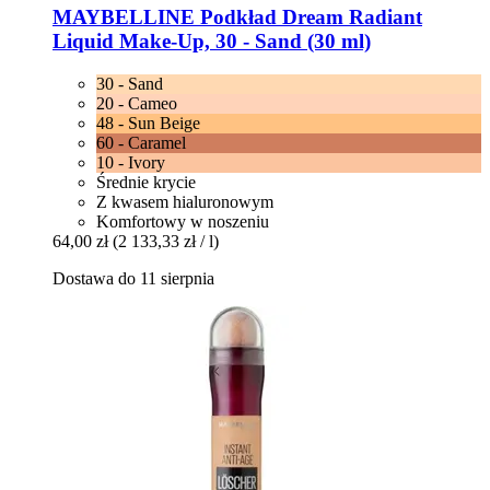
MAYBELLINE
Podkład Dream Radiant
Liquid Make-​Up, 30 -​ Sand (30 ml)
30 - Sand
20 - Cameo
48 - Sun Beige
60 - Caramel
10 - Ivory
Średnie krycie
Z kwasem hialuronowym
Komfortowy w noszeniu
64,00 zł
(2 133,33 zł / l)
Dostawa do 11 sierpnia