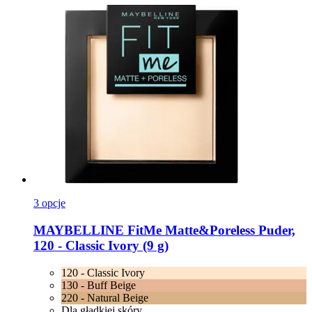
3 opcje
MAYBELLINE
FitMe Matte&Poreless Puder,
120 -​ Classic Ivory (9 g)
120 - Classic Ivory
130 - Buff Beige
220 - Natural Beige
Dla gładkiej skóry