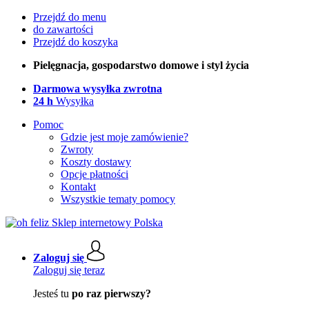
Przejdź do menu
do zawartości
Przejdź do koszyka
Pielęgnacja, gospodarstwo domowe i styl życia
Darmowa wysyłka zwrotna
24 h
Wysyłka
Pomoc
Gdzie jest moje zamówienie?
Zwroty
Koszty dostawy
Opcje płatności
Kontakt
Wszystkie tematy pomocy
Zaloguj się
Zaloguj się teraz
Jesteś tu
po raz pierwszy?