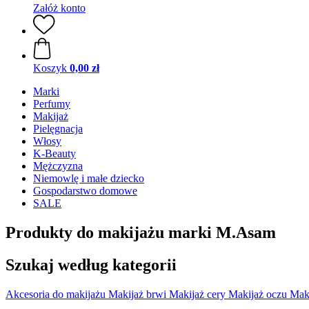
Załóż konto
Koszyk
0,00 zł
Marki
Perfumy
Makijaż
Pielęgnacja
Włosy
K-Beauty
Mężczyzna
Niemowlę i małe dziecko
Gospodarstwo domowe
SALE
Produkty do makijażu marki M.Asam
Szukaj według kategorii
Akcesoria do makijażu
Makijaż brwi
Makijaż cery
Makijaż oczu
Maki