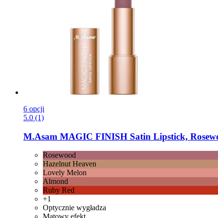
6 opcji
5.0 (1)
M.Asam
MAGIC FINISH Satin Lipstick, Rosewo
Rosewood
Hazelnut Heaven
Lovely Melon
Almond
Ruby Red
+1
Optycznie wygładza
Matowy efekt