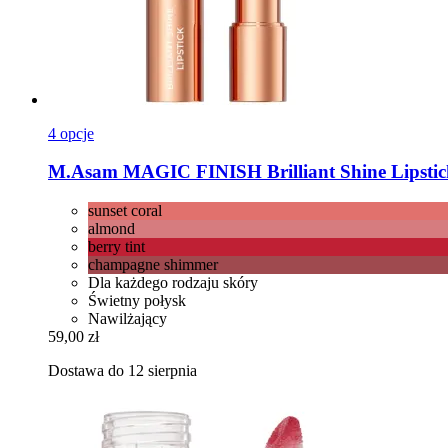
4 opcje
M.Asam
MAGIC FINISH Brilliant Shine Lipstick
sunset coral
almond
berry tint
champagne shimmer
Dla każdego rodzaju skóry
Świetny połysk
Nawilżający
59,00 zł
Dostawa do 12 sierpnia