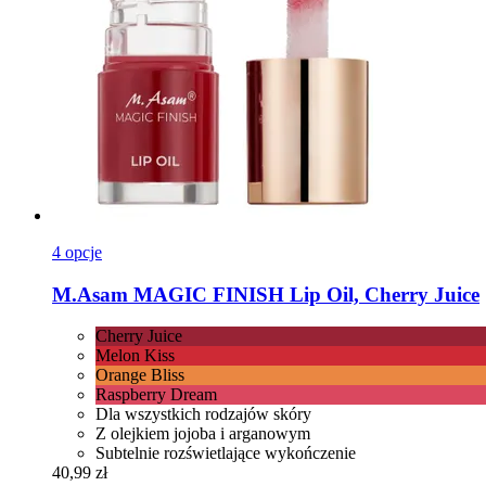
4 opcje
M.Asam
MAGIC FINISH Lip Oil, Cherry Juice
Cherry Juice
Melon Kiss
Orange Bliss
Raspberry Dream
Dla wszystkich rodzajów skóry
Z olejkiem jojoba i arganowym
Subtelnie rozświetlające wykończenie
40,99 zł