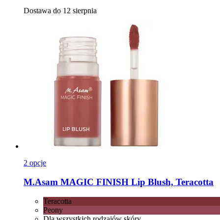
Dostawa do 12 sierpnia
2 opcje
M.Asam
MAGIC FINISH Lip Blush, Teracotta
Teracotta
Peony
Dla wszystkich rodzajów skóry