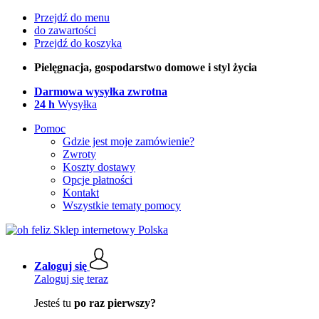
Przejdź do menu
do zawartości
Przejdź do koszyka
Pielęgnacja, gospodarstwo domowe i styl życia
Darmowa wysyłka zwrotna
24 h
Wysyłka
Pomoc
Gdzie jest moje zamówienie?
Zwroty
Koszty dostawy
Opcje płatności
Kontakt
Wszystkie tematy pomocy
Zaloguj się
Zaloguj się teraz
Jesteś tu
po raz pierwszy?