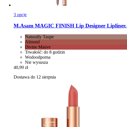
3 opcje
M.Asam
MAGIC FINISH Lip Designer Lipliner,
Naturally Taupe
Almond
Divine Mauve
Trwałość: do 8 godzin
Wodoodporna
Nie wysusza
40,99 zł
Dostawa do 12 sierpnia