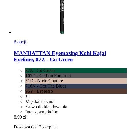
6 opcji
MANHATTAN
Eyemazing Kohl Kajal
Eyeliner, 87Z -​ Go Green
87Z - Go Green
107D - Carbon Footprint
51D - Nude Couture
710N - Got The Blues
95Y - Espresso
+1
Miękka tekstura
Łatwa do blendowania
Intensywny kolor
8,99 zł
Dostawa do 13 sierpnia