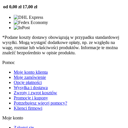
od 0,00 zł
17,00 zł
*Podane koszty dostawy obowiązują w przypadku standardowej
wysyłki. Mogą wystąpić dodatkowe opłaty, np. ze względu na
wagę, rozmiar lub właściwości produktów. Informacje te można
znaleźć bezpośrednio w opisie produktu.
Pomoc
Moje konto klienta
Moje zamówienie
Opcje płatności
Wysyłka i dostawa
Zwroty i zwrot kosztów
Promocje i kupony
Potrzebujesz więcej pomocy?
Klienci firmowi
Moje konto
Zaloguj się