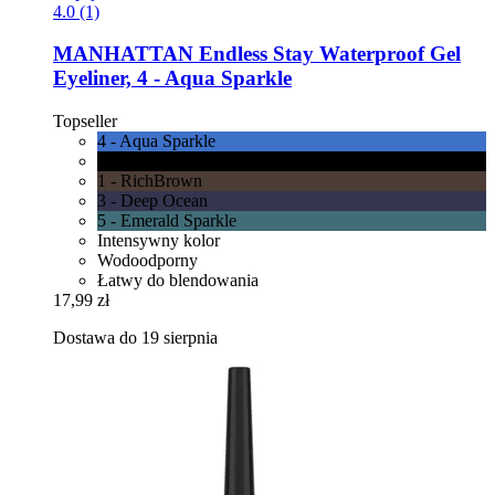
4.0 (1)
MANHATTAN
Endless Stay Waterproof Gel
Eyeliner, 4 -​ Aqua Sparkle
Topseller
4 - Aqua Sparkle
6 - Blackest Black
1 - RichBrown
3 - Deep Ocean
5 - Emerald Sparkle
Intensywny kolor
Wodoodporny
Łatwy do blendowania
17,99 zł
Dostawa do 19 sierpnia