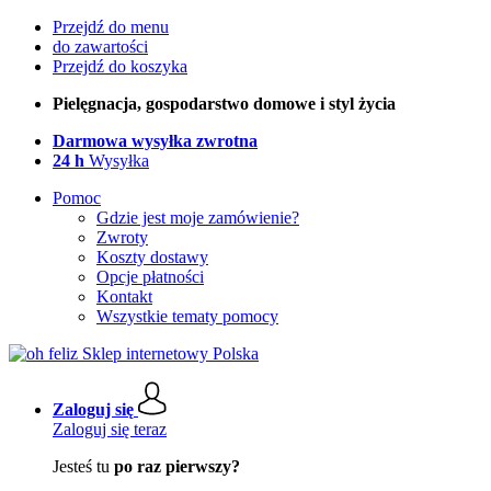
Przejdź do menu
do zawartości
Przejdź do koszyka
Pielęgnacja, gospodarstwo domowe i styl życia
Darmowa wysyłka zwrotna
24 h
Wysyłka
Pomoc
Gdzie jest moje zamówienie?
Zwroty
Koszty dostawy
Opcje płatności
Kontakt
Wszystkie tematy pomocy
Zaloguj się
Zaloguj się teraz
Jesteś tu
po raz pierwszy?