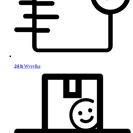
24 h
Wysyłka