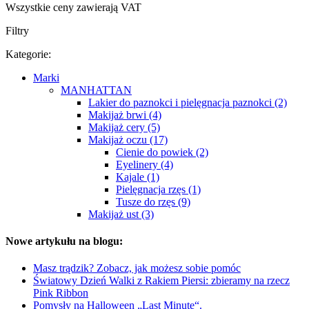
Wszystkie ceny zawierają VAT
Filtry
Kategorie:
Marki
MANHATTAN
Lakier do paznokci i pielęgnacja paznokci (2)
Makijaż brwi (4)
Makijaż cery (5)
Makijaż oczu (17)
Cienie do powiek (2)
Eyelinery (4)
Kajale (1)
Pielęgnacja rzęs (1)
Tusze do rzęs (9)
Makijaż ust (3)
Nowe artykułu na blogu:
Masz trądzik? Zobacz, jak możesz sobie pomóc
Światowy Dzień Walki z Rakiem Piersi: zbieramy na rzecz
Pink Ribbon
Pomysły na Halloween „Last Minute“.