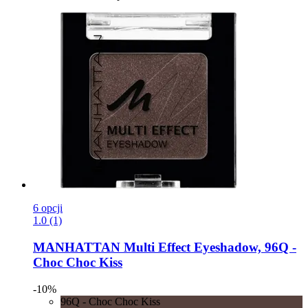
6 opcji
1.0 (1)
MANHATTAN
Multi Effect Eyeshadow, 96Q -​
Choc Choc Kiss
-10%
96Q - Choc Choc Kiss