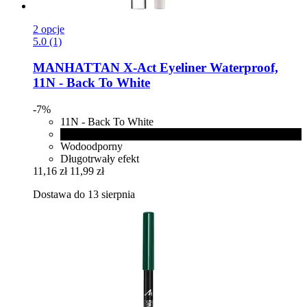
2 opcje
5.0 (1)
MANHATTAN
X-​Act Eyeliner Waterproof,
11N -​ Back To White
-7%
11N - Back To White
1010N - Paint It Black
Wodoodporny
Długotrwały efekt
11,16 zł
11,99 zł
Dostawa do 13 sierpnia