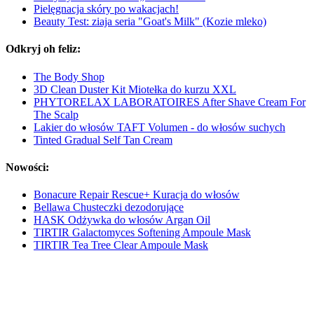
Pielęgnacja skóry po wakacjach!
Beauty Test: ziaja seria "Goat's Milk" (Kozie mleko)
Odkryj oh feliz:
The Body Shop
3D Clean Duster Kit Miotełka do kurzu XXL
PHYTORELAX LABORATOIRES After Shave Cream For
The Scalp
Lakier do włosów TAFT Volumen - do włosów suchych
Tinted Gradual Self Tan Cream
Nowości:
Bonacure Repair Rescue+ Kuracja do włosów
Bellawa Chusteczki dezodorujące
HASK Odżywka do włosów Argan Oil
TIRTIR Galactomyces Softening Ampoule Mask
TIRTIR Tea Tree Clear Ampoule Mask