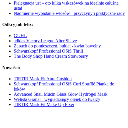
Pielęgnacja ust – oto kilka wskazówek na idealnie całuśne
usta!
Nadmierne wypadanie włosów - przyczyny i praktyczne rady
Odkryj oh feliz:
GUHL
adidas Victory League After Shave
Zapach do pomieszczeń, bukiet - kwiat bawełny
Schwarzkopf Professional OSiS Thrill
The Body Shop Hand Cream Strawberry
Nowości:
TIRTIR Mask Fit Aura Cushion
Schwarzkopf Professional OSiS Curl Soufflé Pianka do
loków
Advanced Snail Mucin Glass Glow Hydrogel Mask
Weleda Granat - wygładzający olejek do twarzy
TIRTIR Mask Fit Make Up Fixer