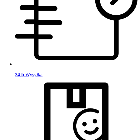
24 h
Wysyłka