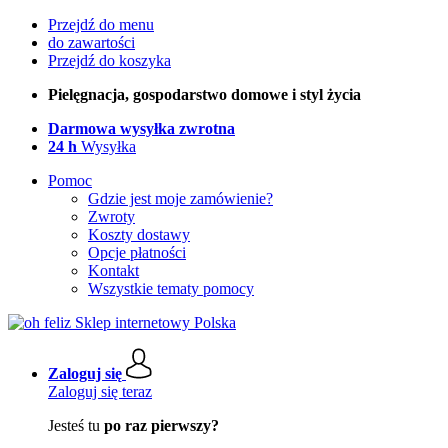
Przejdź do menu
do zawartości
Przejdź do koszyka
Pielęgnacja, gospodarstwo domowe i styl życia
Darmowa wysyłka zwrotna
24 h
Wysyłka
Pomoc
Gdzie jest moje zamówienie?
Zwroty
Koszty dostawy
Opcje płatności
Kontakt
Wszystkie tematy pomocy
Zaloguj się
Zaloguj się teraz
Jesteś tu
po raz pierwszy?