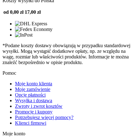
Koszty wysyłki do Polska
od 0,00 zł
17,00 zł
*Podane koszty dostawy obowiązują w przypadku standardowej
wysyłki. Mogą wystąpić dodatkowe opłaty, np. ze względu na
wagę, rozmiar lub właściwości produktów. Informacje te można
znaleźć bezpośrednio w opisie produktu.
Pomoc
Moje konto klienta
Moje zamówienie
Opcje płatności
Wysyłka i dostawa
Zwroty i zwrot kosztów
Promocje i kupony
Potrzebujesz więcej pomocy?
Klienci firmowi
Moje konto