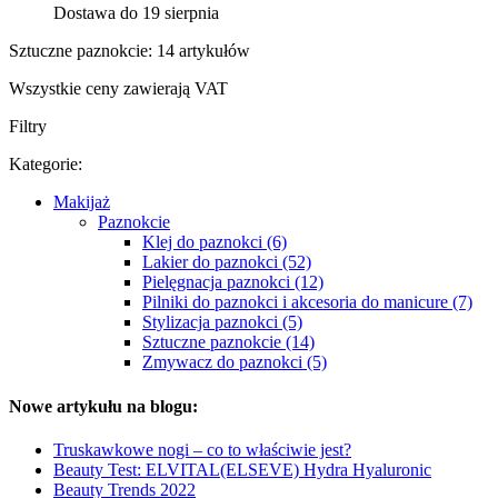
Dostawa do 19 sierpnia
Sztuczne paznokcie: 14 artykułów
Wszystkie ceny zawierają VAT
Filtry
Kategorie:
Makijaż
Paznokcie
Klej do paznokci (6)
Lakier do paznokci (52)
Pielęgnacja paznokci (12)
Pilniki do paznokci i akcesoria do manicure (7)
Stylizacja paznokci (5)
Sztuczne paznokcie (14)
Zmywacz do paznokci (5)
Nowe artykułu na blogu:
Truskawkowe nogi – co to właściwie jest?
Beauty Test: ELVITAL(ELSEVE) Hydra Hyaluronic
Beauty Trends 2022