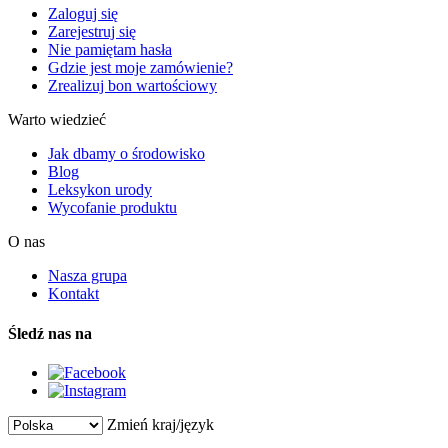
Zaloguj się
Zarejestruj się
Nie pamiętam hasła
Gdzie jest moje zamówienie?
Zrealizuj bon wartościowy
Warto wiedzieć
Jak dbamy o środowisko
Blog
Leksykon urody
Wycofanie produktu
O nas
Nasza grupa
Kontakt
Śledź nas na
Zmień kraj/język