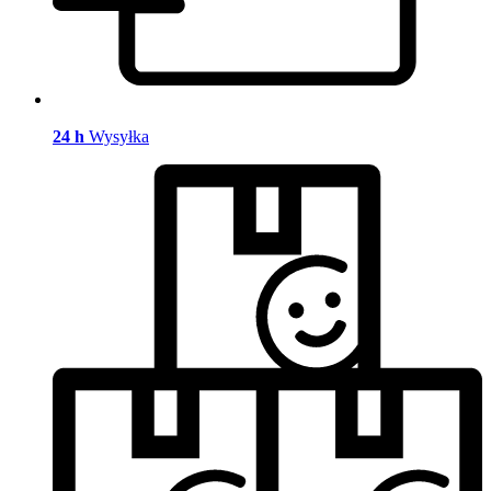
24 h
Wysyłka