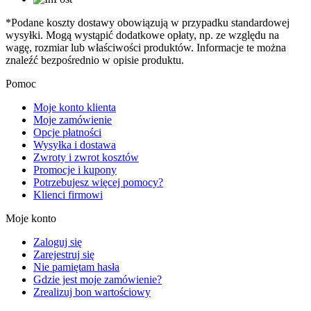
*Podane koszty dostawy obowiązują w przypadku standardowej
wysyłki. Mogą wystąpić dodatkowe opłaty, np. ze względu na
wagę, rozmiar lub właściwości produktów. Informacje te można
znaleźć bezpośrednio w opisie produktu.
Pomoc
Moje konto klienta
Moje zamówienie
Opcje płatności
Wysyłka i dostawa
Zwroty i zwrot kosztów
Promocje i kupony
Potrzebujesz więcej pomocy?
Klienci firmowi
Moje konto
Zaloguj się
Zarejestruj się
Nie pamiętam hasła
Gdzie jest moje zamówienie?
Zrealizuj bon wartościowy