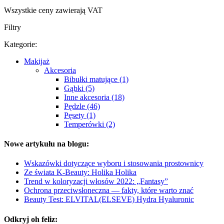
Wszystkie ceny zawierają VAT
Filtry
Kategorie:
Makijaż
Akcesoria
Bibułki matujące (1)
Gąbki (5)
Inne akcesoria (18)
Pędzle (46)
Pęsety (1)
Temperówki (2)
Nowe artykułu na blogu:
Wskazówki dotyczące wyboru i stosowania prostownicy
Ze świata K-Beauty: Holika Holika
Trend w koloryzacji włosów 2022: „Fantasy”
Ochrona przeciwsłoneczna — fakty, które warto znać
Beauty Test: ELVITAL(ELSEVE) Hydra Hyaluronic
Odkryj oh feliz: