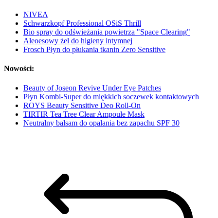
NIVEA
Schwarzkopf Professional OSiS Thrill
Bio spray do odświeżania powietrza "Space Clearing"
Aleoesowy żel do higieny intymnej
Frosch Płyn do płukania tkanin Zero Sensitive
Nowości:
Beauty of Joseon Revive Under Eye Patches
Płyn Kombi-Super do miękkich soczewek kontaktowych
ROYS Beauty Sensitive Deo Roll-On
TIRTIR Tea Tree Clear Ampoule Mask
Neutralny balsam do opalania bez zapachu SPF 30