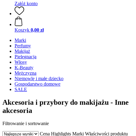
Załóż konto
Koszyk
0,00 zł
Marki
Perfumy
Makijaż
Pielęgnacja
Włosy
K-Beauty
Mężczyzna
Niemowlę i małe dziecko
Gospodarstwo domowe
SALE
Akcesoria i przybory do makijażu - Inne
akcesoria
Filtrowanie i sortowanie
Cena
Highlights
Marki
Właściwości produktu