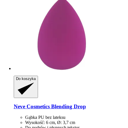
Do koszyka
Neve Cosmetics
Blending Drop
Gąbka PU bez lateksu
Wysokość: 6 cm, Ø: 3,7 cm
Do pudrów i płynnych tekstur