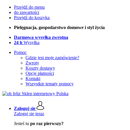
Przejdź do menu
do zawartości
Przejdź do koszyka
Pielęgnacja, gospodarstwo domowe i styl życia
Darmowa wysyłka zwrotna
24 h
Wysyłka
Pomoc
Gdzie jest moje zamówienie?
Zwroty
Koszty dostawy
Opcje płatności
Kontakt
Wszystkie tematy pomocy
Zaloguj się
Zaloguj się teraz
Jesteś tu
po raz pierwszy?