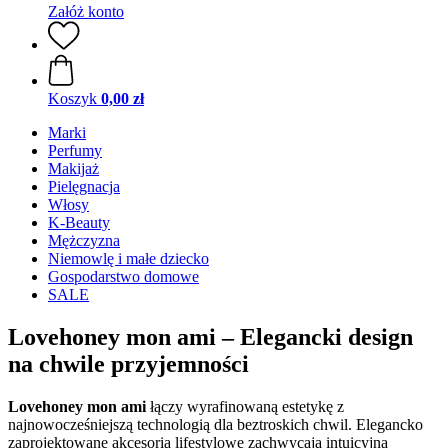
Załóż konto
Koszyk
0,00 zł
Marki
Perfumy
Makijaż
Pielęgnacja
Włosy
K-Beauty
Mężczyzna
Niemowlę i małe dziecko
Gospodarstwo domowe
SALE
Lovehoney mon ami – Elegancki design
na chwile przyjemności
Lovehoney mon ami
łączy wyrafinowaną estetykę z
najnowocześniejszą technologią dla beztroskich chwil. Elegancko
zaprojektowane akcesoria lifestylowe zachwycają intuicyjną