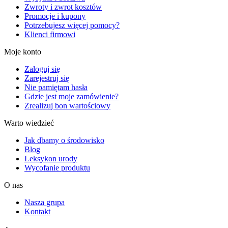
Zwroty i zwrot kosztów
Promocje i kupony
Potrzebujesz więcej pomocy?
Klienci firmowi
Moje konto
Zaloguj się
Zarejestruj się
Nie pamiętam hasła
Gdzie jest moje zamówienie?
Zrealizuj bon wartościowy
Warto wiedzieć
Jak dbamy o środowisko
Blog
Leksykon urody
Wycofanie produktu
O nas
Nasza grupa
Kontakt