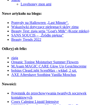
Lovehoney mon ami
Nowe artykułu na blogu:
Pomysły na Halloween „Last Minute“.
Wskazówki dotyczące pielęgnacji skóry zimą
Beauty Test: ziaja seria "Goat's Milk" (Kozie mleko)
SANS SOUCIS – „Źródło piękna”
Beauty Trends 2022
Odkryj oh feliz:
ziaja
Organic Toning Moisturiser Summer Flowers
M.Asam MAGIC CARE Glow Up Gesichtscreme
bolsius CleanLight ScentMax - wkład, 2 szt.
AXE Aftershave Soothing Vanilla Moschus
Nowości:
Pojemnik do przechowywania twardych soczewek
kontaktowych
Cosrx Calming Liquid Intensive