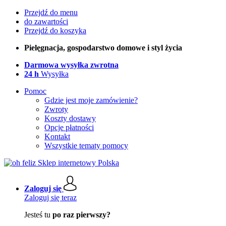
Przejdź do menu
do zawartości
Przejdź do koszyka
Pielęgnacja, gospodarstwo domowe i styl życia
Darmowa wysyłka zwrotna
24 h
Wysyłka
Pomoc
Gdzie jest moje zamówienie?
Zwroty
Koszty dostawy
Opcje płatności
Kontakt
Wszystkie tematy pomocy
Zaloguj się
Zaloguj się teraz
Jesteś tu
po raz pierwszy?