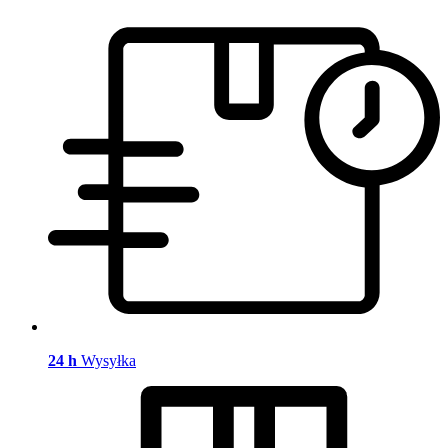
24 h
Wysyłka