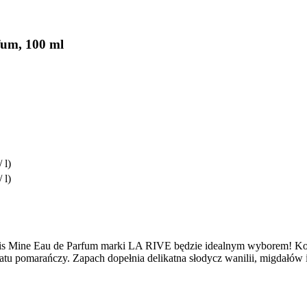
fum, 100 ml
 l)
 l)
e is Mine Eau de Parfum marki LA RIVE będzie idealnym wyborem! Kom
iatu pomarańczy. Zapach dopełnia delikatna słodycz wanilii, migdałów