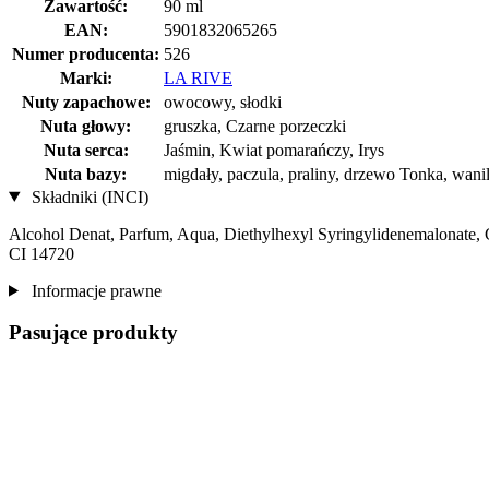
Zawartość:
90 ml
EAN:
5901832065265
Numer producenta:
526
Marki:
LA RIVE
Nuty zapachowe:
owocowy, słodki
Nuta głowy:
gruszka, Czarne porzeczki
Nuta serca:
Jaśmin, Kwiat pomarańczy, Irys
Nuta bazy:
migdały, paczula, praliny, drzewo Tonka, wanil
Składniki (INCI)
Alcohol Denat, Parfum, Aqua, Diethylhexyl Syringylidenemalonate, C
CI 14720
Informacje prawne
Pasujące produkty