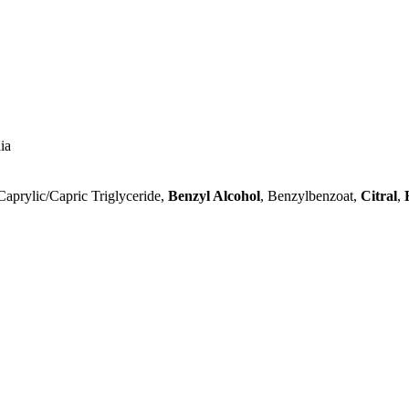
ia
aprylic/Capric Triglyceride,
Benzyl Alcohol
, Benzylbenzoat,
Citral
,