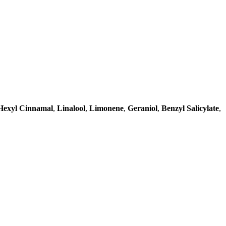
Hexyl Cinnamal
,
Linalool
,
Limonene
,
Geraniol
,
Benzyl Salicylate
,