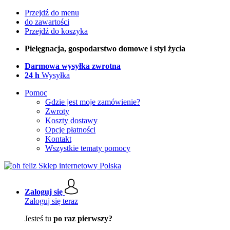
Przejdź do menu
do zawartości
Przejdź do koszyka
Pielęgnacja, gospodarstwo domowe i styl życia
Darmowa wysyłka zwrotna
24 h
Wysyłka
Pomoc
Gdzie jest moje zamówienie?
Zwroty
Koszty dostawy
Opcje płatności
Kontakt
Wszystkie tematy pomocy
Zaloguj się
Zaloguj się teraz
Jesteś tu
po raz pierwszy?