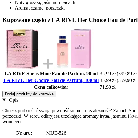
Nuty gruszki, jaśminu i paczuli
Aromat czarnej porzeczki
Kupowane często z LA RIVE Her Choice Eau de Par
LA RIVE She is Mine Eau de Parfum, 90 ml
35,99 zł
(399,89 zł /
LA RIVE Her Choice Eau de Parfum, 100 ml
35,99 zł
(359,90 zł /
Cena całkowita:
71,98 zł
Dodaj produkty do koszyka
Opis
Chcesz podkreślić swoją pewność siebie i niezależność? Zapach Sh
porzeczki. W sercu odkryjesz urzekające aromaty irysa, jaśminu i kw
wonnego.
Nr art.:
MUE-526