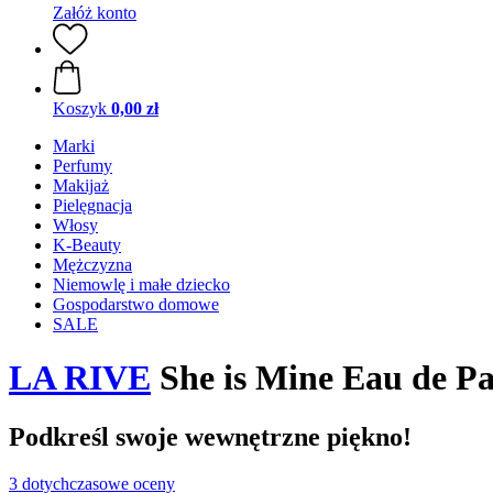
Załóż konto
Koszyk
0,00 zł
Marki
Perfumy
Makijaż
Pielęgnacja
Włosy
K-Beauty
Mężczyzna
Niemowlę i małe dziecko
Gospodarstwo domowe
SALE
LA RIVE
She is Mine Eau de P
Podkreśl swoje wewnętrzne piękno!
3 dotychczasowe oceny