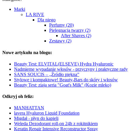
Marki
LA RIVE
Dla niego
Perfumy (20)
Pielęgnacja twarzy (2)
After Shaves (2)
Zestawy (2)
Nowe artykułu na blogu:
Beauty Test: ELVITAL(ELSEVE) Hydra Hyaluronic
Nadmierne wypadanie włosów - przyczyny i praktyczne rady
SANS SOUCIS – „Źródło piękna”
Stylowe i kompaktowe! Beauty-Bars do skóry i włosów
Beauty Test: ziaja seria "Goat's Milk" (Kozie mleko)
Odkryj oh feliz:
MANHATTAN
lavera Hyaluron Liquid Foundation
Migdał - płyn do kąpieli
Weleda Dezodorant roll-on 24h z rokitnikiem
Keratin Repair Intensive Reconstructor Spray