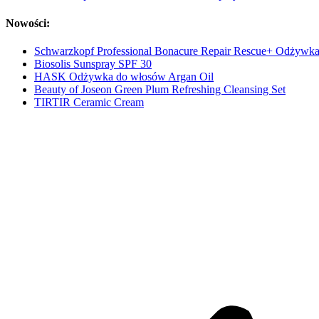
Nowości:
Schwarzkopf Professional Bonacure Repair Rescue+ Odżywk
Biosolis Sunspray SPF 30
HASK Odżywka do włosów Argan Oil
Beauty of Joseon Green Plum Refreshing Cleansing Set
TIRTIR Ceramic Cream