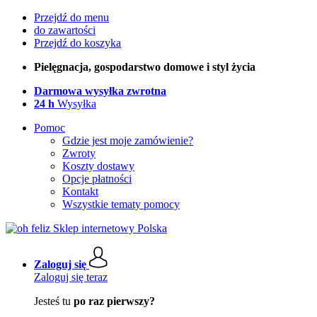
Przejdź do menu
do zawartości
Przejdź do koszyka
Pielęgnacja, gospodarstwo domowe i styl życia
Darmowa wysyłka zwrotna
24 h
Wysyłka
Pomoc
Gdzie jest moje zamówienie?
Zwroty
Koszty dostawy
Opcje płatności
Kontakt
Wszystkie tematy pomocy
Zaloguj się
Zaloguj się teraz
Jesteś tu
po raz pierwszy?