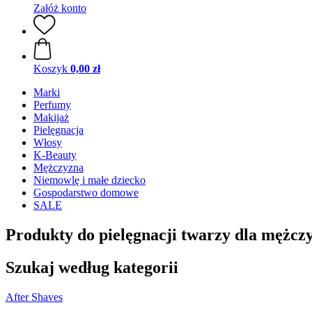
Załóż konto
Koszyk
0,00 zł
Marki
Perfumy
Makijaż
Pielęgnacja
Włosy
K-Beauty
Mężczyzna
Niemowlę i małe dziecko
Gospodarstwo domowe
SALE
Produkty do pielęgnacji twarzy dla mężc
Szukaj według kategorii
After Shaves