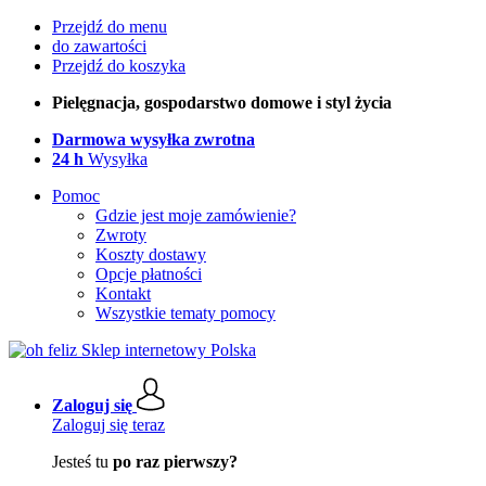
Przejdź do menu
do zawartości
Przejdź do koszyka
Pielęgnacja, gospodarstwo domowe i styl życia
Darmowa wysyłka zwrotna
24 h
Wysyłka
Pomoc
Gdzie jest moje zamówienie?
Zwroty
Koszty dostawy
Opcje płatności
Kontakt
Wszystkie tematy pomocy
Zaloguj się
Zaloguj się teraz
Jesteś tu
po raz pierwszy?