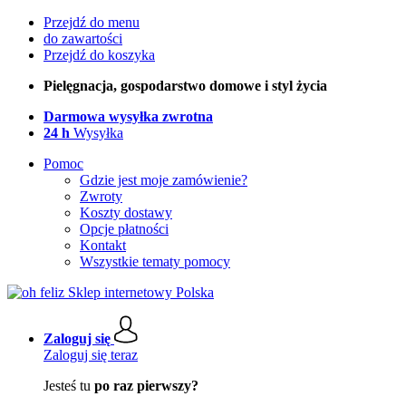
Przejdź do menu
do zawartości
Przejdź do koszyka
Pielęgnacja, gospodarstwo domowe i styl życia
Darmowa wysyłka zwrotna
24 h
Wysyłka
Pomoc
Gdzie jest moje zamówienie?
Zwroty
Koszty dostawy
Opcje płatności
Kontakt
Wszystkie tematy pomocy
Zaloguj się
Zaloguj się teraz
Jesteś tu
po raz pierwszy?