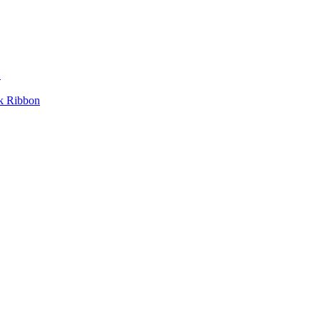
!
nk Ribbon