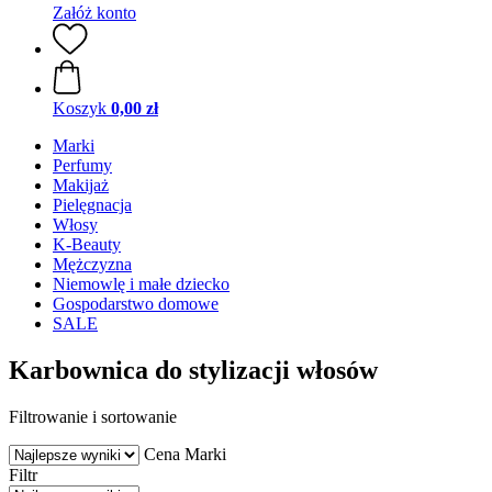
Załóż konto
Koszyk
0,00 zł
Marki
Perfumy
Makijaż
Pielęgnacja
Włosy
K-Beauty
Mężczyzna
Niemowlę i małe dziecko
Gospodarstwo domowe
SALE
Karbownica do stylizacji włosów
Filtrowanie i sortowanie
Cena
Marki
Filtr