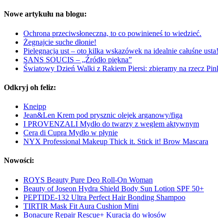
Nowe artykułu na blogu:
Ochrona przeciwsłoneczna, to co powinieneś to wiedzieć.
Żegnajcie suche dłonie!
Pielęgnacja ust – oto kilka wskazówek na idealnie całuśne usta
SANS SOUCIS – „Źródło piękna”
Światowy Dzień Walki z Rakiem Piersi: zbieramy na rzecz Pi
Odkryj oh feliz:
Kneipp
Jean&Len Krem pod prysznic olejek arganowy/figa
I PROVENZALI Mydło do twarzy z węglem aktywnym
Cera di Cupra Mydło w płynie
NYX Professional Makeup Thick it. Stick it! Brow Mascara
Nowości:
ROYS Beauty Pure Deo Roll-On Woman
Beauty of Joseon Hydra Shield Body Sun Lotion SPF 50+
PEPTIDE-132 Ultra Perfect Hair Bonding Shampoo
TIRTIR Mask Fit Aura Cushion Mini
Bonacure Repair Rescue+ Kuracja do włosów