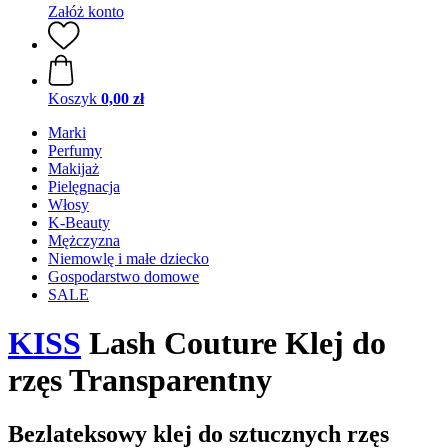
Załóż konto
Koszyk
0,00 zł
Marki
Perfumy
Makijaż
Pielęgnacja
Włosy
K-Beauty
Mężczyzna
Niemowlę i małe dziecko
Gospodarstwo domowe
SALE
KISS
Lash Couture Klej do
rzęs Transparentny
Bezlateksowy klej do sztucznych rzęs