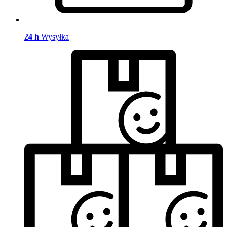
24 h
Wysyłka