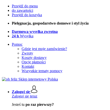
Przejdź do menu
do zawartości
Przejdź do koszyka
Pielęgnacja, gospodarstwo domowe i styl życia
Darmowa wysyłka zwrotna
24 h
Wysyłka
Pomoc
Gdzie jest moje zamówienie?
Zwroty
Koszty dostawy
Opcje płatności
Kontakt
Wszystkie tematy pomocy
Zaloguj się
Zaloguj się teraz
Jesteś tu
po raz pierwszy?