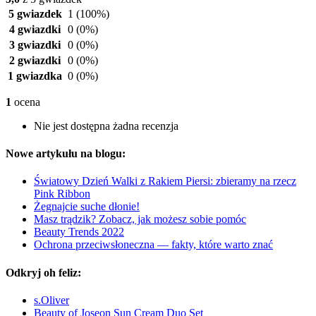
5 gwiazdek
1
(100%)
4 gwiazdki
0
(0%)
3 gwiazdki
0
(0%)
2 gwiazdki
0
(0%)
1 gwiazdka
0
(0%)
1
ocena
Nie jest dostępna żadna recenzja
Nowe artykułu na blogu:
Światowy Dzień Walki z Rakiem Piersi: zbieramy na rzecz
Pink Ribbon
Żegnajcie suche dłonie!
Masz trądzik? Zobacz, jak możesz sobie pomóc
Beauty Trends 2022
Ochrona przeciwsłoneczna — fakty, które warto znać
Odkryj oh feliz:
s.Oliver
Beauty of Joseon Sun Cream Duo Set