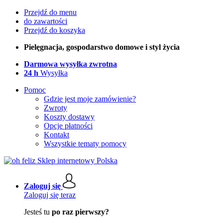
Przejdź do menu
do zawartości
Przejdź do koszyka
Pielęgnacja, gospodarstwo domowe i styl życia
Darmowa wysyłka zwrotna
24 h
Wysyłka
Pomoc
Gdzie jest moje zamówienie?
Zwroty
Koszty dostawy
Opcje płatności
Kontakt
Wszystkie tematy pomocy
Zaloguj się
Zaloguj się teraz
Jesteś tu
po raz pierwszy?