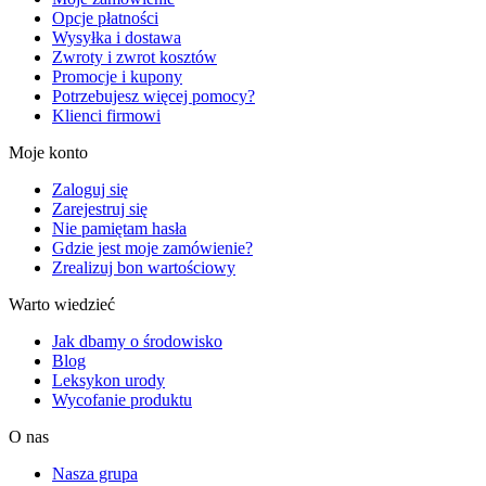
Opcje płatności
Wysyłka i dostawa
Zwroty i zwrot kosztów
Promocje i kupony
Potrzebujesz więcej pomocy?
Klienci firmowi
Moje konto
Zaloguj się
Zarejestruj się
Nie pamiętam hasła
Gdzie jest moje zamówienie?
Zrealizuj bon wartościowy
Warto wiedzieć
Jak dbamy o środowisko
Blog
Leksykon urody
Wycofanie produktu
O nas
Nasza grupa