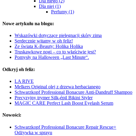
Dla niego (2)
Dla niej (1)
Perfumy (1)
Nowe artykułu na blogu:
Wskazówki dotyczące pielęgnacji skóry zimą
Serdecznie witamy w oh feliz!
Ze świata K-Beauty: Holika Holika
Truskawkowe nogi – co to właściwie jest?
Pomysły na Halloween „Last Minute“.
Odkryj oh feliz:
LA RIVE
Melkers Original olej z drzewa herbacianego
Schwarzkopf Professional Bonacure Anti-Dandruff Shampoo
Precyzyjny trymer Silk-épil Bikini Styler
MAGIC CARE Perfect Lash Boost Eyelash Serum
Nowości:
Schwarzkopf Professional Bonacure Repair Rescue+
Odżywka w sprayu