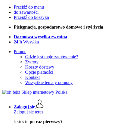
Przejdź do menu
do zawartości
Przejdź do koszyka
Pielęgnacja, gospodarstwo domowe i styl życia
Darmowa wysyłka zwrotna
24 h
Wysyłka
Pomoc
Gdzie jest moje zamówienie?
Zwroty
Koszty dostawy
Opcje płatności
Kontakt
Wszystkie tematy pomocy
Zaloguj się
Zaloguj się teraz
Jesteś tu
po raz pierwszy?