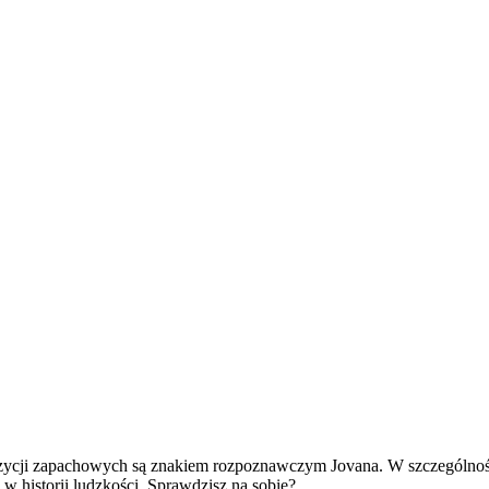
ycji zapachowych są znakiem rozpoznawczym Jovana. W szczególności 
w historii ludzkości. Sprawdzisz na sobie?