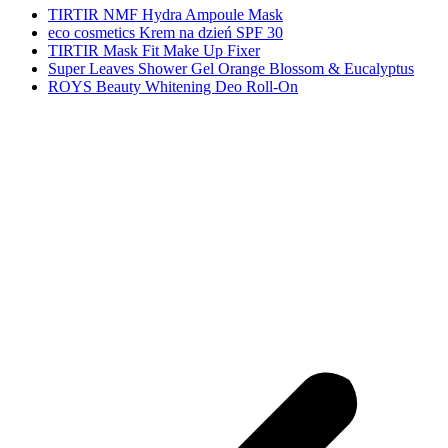
TIRTIR NMF Hydra Ampoule Mask
eco cosmetics Krem na dzień SPF 30
TIRTIR Mask Fit Make Up Fixer
Super Leaves Shower Gel Orange Blossom & Eucalyptus
ROYS Beauty Whitening Deo Roll-On