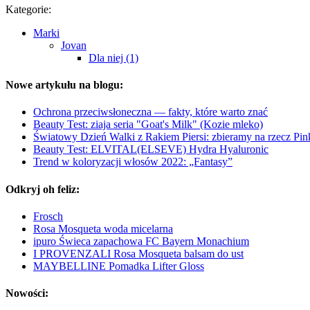
Kategorie:
Marki
Jovan
Dla niej (1)
Nowe artykułu na blogu:
Ochrona przeciwsłoneczna — fakty, które warto znać
Beauty Test: ziaja seria "Goat's Milk" (Kozie mleko)
Światowy Dzień Walki z Rakiem Piersi: zbieramy na rzecz Pi
Beauty Test: ELVITAL(ELSEVE) Hydra Hyaluronic
Trend w koloryzacji włosów 2022: „Fantasy”
Odkryj oh feliz:
Frosch
Rosa Mosqueta woda micelarna
ipuro Świeca zapachowa FC Bayern Monachium
I PROVENZALI Rosa Mosqueta balsam do ust
MAYBELLINE Pomadka Lifter Gloss
Nowości: