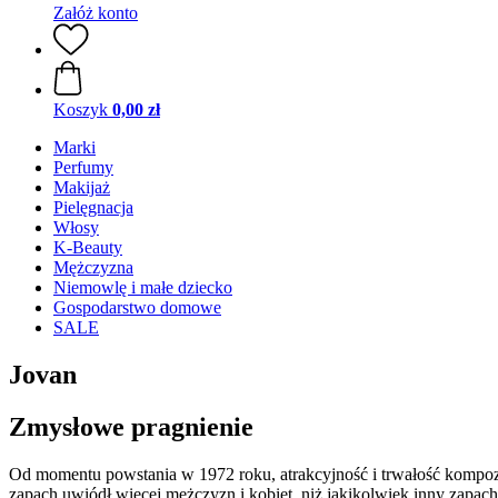
Załóż konto
Koszyk
0,00 zł
Marki
Perfumy
Makijaż
Pielęgnacja
Włosy
K-Beauty
Mężczyzna
Niemowlę i małe dziecko
Gospodarstwo domowe
SALE
Jovan
Zmysłowe pragnienie
Od momentu powstania w 1972 roku, atrakcyjność i trwałość kompoz
zapach uwiódł więcej mężczyzn i kobiet, niż jakikolwiek inny zapach 