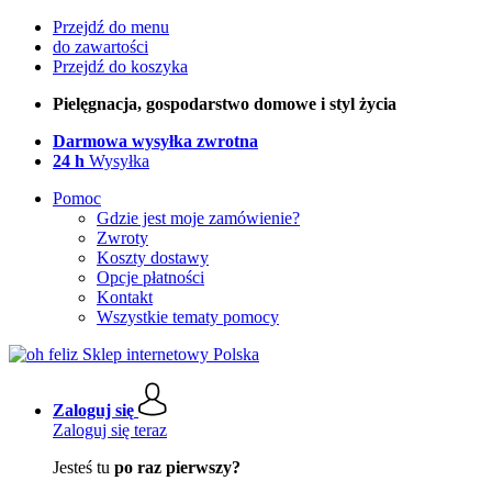
Przejdź do menu
do zawartości
Przejdź do koszyka
Pielęgnacja, gospodarstwo domowe i styl życia
Darmowa wysyłka zwrotna
24 h
Wysyłka
Pomoc
Gdzie jest moje zamówienie?
Zwroty
Koszty dostawy
Opcje płatności
Kontakt
Wszystkie tematy pomocy
Zaloguj się
Zaloguj się teraz
Jesteś tu
po raz pierwszy?