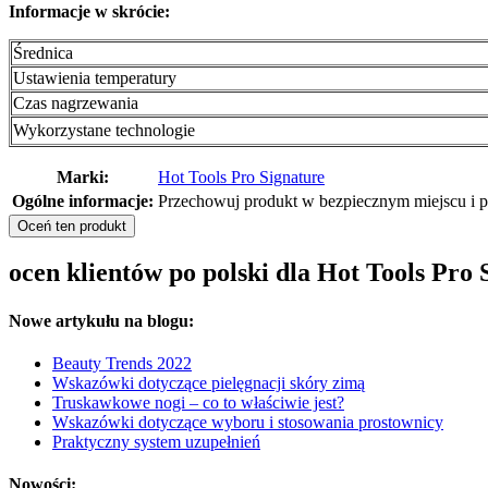
Informacje w skrócie:
Średnica
Ustawienia temperatury
Czas nagrzewania
Wykorzystane technologie
Marki:
Hot Tools Pro Signature
Ogólne informacje:
Przechowuj produkt w bezpiecznym miejscu i p
Oceń ten produkt
ocen klientów po polski dla Hot Tools Pr
Nowe artykułu na blogu:
Beauty Trends 2022
Wskazówki dotyczące pielęgnacji skóry zimą
Truskawkowe nogi – co to właściwie jest?
Wskazówki dotyczące wyboru i stosowania prostownicy
Praktyczny system uzupełnień
Nowości: