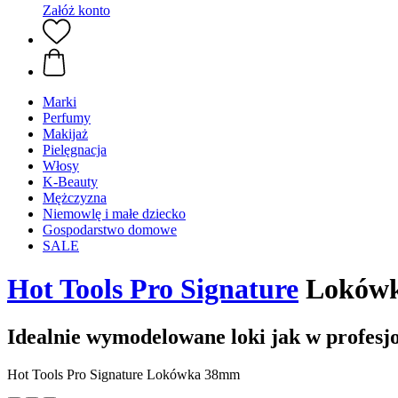
Załóż konto
Marki
Perfumy
Makijaż
Pielęgnacja
Włosy
K-Beauty
Mężczyzna
Niemowlę i małe dziecko
Gospodarstwo domowe
SALE
Hot Tools Pro Signature
Loków
Idealnie wymodelowane loki jak w profesj
Hot Tools Pro Signature Lokówka 38mm