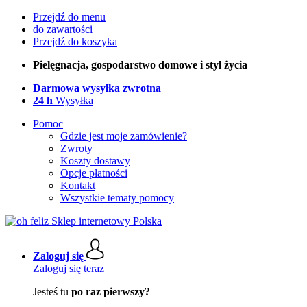
Przejdź do menu
do zawartości
Przejdź do koszyka
Pielęgnacja, gospodarstwo domowe i styl życia
Darmowa wysyłka zwrotna
24 h
Wysyłka
Pomoc
Gdzie jest moje zamówienie?
Zwroty
Koszty dostawy
Opcje płatności
Kontakt
Wszystkie tematy pomocy
Zaloguj się
Zaloguj się teraz
Jesteś tu
po raz pierwszy?