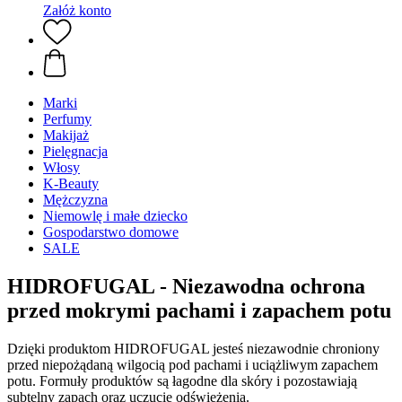
Załóż konto
Marki
Perfumy
Makijaż
Pielęgnacja
Włosy
K-Beauty
Mężczyzna
Niemowlę i małe dziecko
Gospodarstwo domowe
SALE
HIDROFUGAL - Niezawodna ochrona
przed mokrymi pachami i zapachem potu
Dzięki produktom HIDROFUGAL jesteś niezawodnie chroniony
przed niepożądaną wilgocią pod pachami i uciążliwym zapachem
potu. Formuły produktów są łagodne dla skóry i pozostawiają
subtelny zapach oraz uczucie odświeżenia.