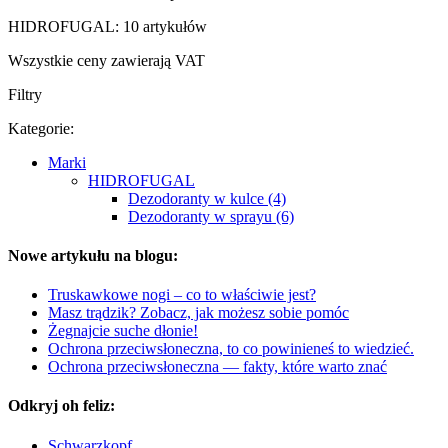
HIDROFUGAL: 10 artykułów
Wszystkie ceny zawierają VAT
Filtry
Kategorie:
Marki
HIDROFUGAL
Dezodoranty w kulce (4)
Dezodoranty w sprayu (6)
Nowe artykułu na blogu:
Truskawkowe nogi – co to właściwie jest?
Masz trądzik? Zobacz, jak możesz sobie pomóc
Żegnajcie suche dłonie!
Ochrona przeciwsłoneczna, to co powinieneś to wiedzieć.
Ochrona przeciwsłoneczna — fakty, które warto znać
Odkryj oh feliz:
Schwarzkopf