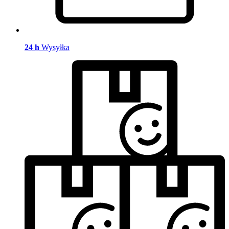
24 h
Wysyłka