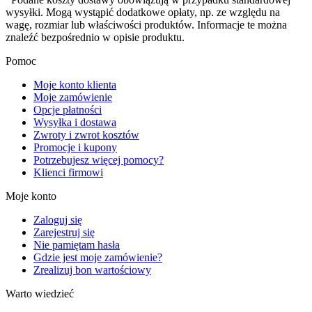
wysyłki. Mogą wystąpić dodatkowe opłaty, np. ze względu na
wagę, rozmiar lub właściwości produktów. Informacje te można
znaleźć bezpośrednio w opisie produktu.
Pomoc
Moje konto klienta
Moje zamówienie
Opcje płatności
Wysyłka i dostawa
Zwroty i zwrot kosztów
Promocje i kupony
Potrzebujesz więcej pomocy?
Klienci firmowi
Moje konto
Zaloguj się
Zarejestruj się
Nie pamiętam hasła
Gdzie jest moje zamówienie?
Zrealizuj bon wartościowy
Warto wiedzieć