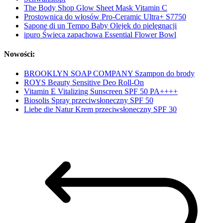
The Body Shop Glow Sheet Mask Vitamin C
Prostownica do włosów Pro-Ceramic Ultra+ S7750
Sapone di un Tempo Baby Olejek do pielęgnacji
ipuro Świeca zapachowa Essential Flower Bowl
Nowości:
BROOKLYN SOAP COMPANY Szampon do brody
ROYS Beauty Sensitive Deo Roll-On
Vitamin E Vitalizing Sunscreen SPF 50 PA++++
Biosolis Spray przeciwsłoneczny SPF 50
Liebe die Natur Krem przeciwsłoneczny SPF 30