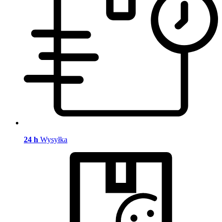
24 h
Wysyłka