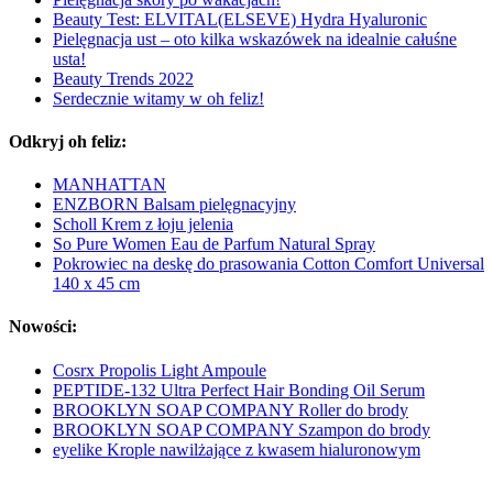
Beauty Test: ELVITAL(ELSEVE) Hydra Hyaluronic
Pielęgnacja ust – oto kilka wskazówek na idealnie całuśne
usta!
Beauty Trends 2022
Serdecznie witamy w oh feliz!
Odkryj oh feliz:
MANHATTAN
ENZBORN Balsam pielęgnacyjny
Scholl Krem z łoju jelenia
So Pure Women Eau de Parfum Natural Spray
Pokrowiec na deskę do prasowania Cotton Comfort Universal
140 x 45 cm
Nowości:
Cosrx Propolis Light Ampoule
PEPTIDE-132 Ultra Perfect Hair Bonding Oil Serum
BROOKLYN SOAP COMPANY Roller do brody
BROOKLYN SOAP COMPANY Szampon do brody
eyelike Krople nawilżające z kwasem hialuronowym