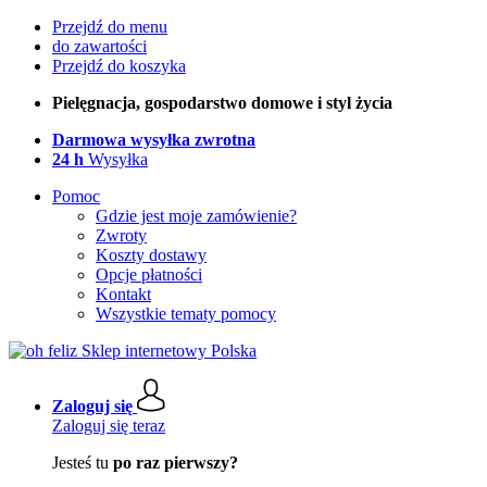
Przejdź do menu
do zawartości
Przejdź do koszyka
Pielęgnacja, gospodarstwo domowe i styl życia
Darmowa wysyłka zwrotna
24 h
Wysyłka
Pomoc
Gdzie jest moje zamówienie?
Zwroty
Koszty dostawy
Opcje płatności
Kontakt
Wszystkie tematy pomocy
Zaloguj się
Zaloguj się teraz
Jesteś tu
po raz pierwszy?