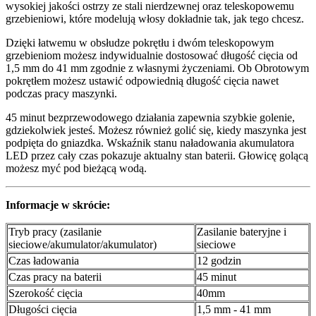
wysokiej jakości ostrzy ze stali nierdzewnej oraz teleskopowemu
grzebieniowi, które modelują włosy dokładnie tak, jak tego chcesz.
Dzięki łatwemu w obsłudze pokrętłu i dwóm teleskopowym
grzebieniom możesz indywidualnie dostosować długość cięcia od
1,5 mm do 41 mm zgodnie z własnymi życzeniami. Ob Obrotowym
pokrętłem możesz ustawić odpowiednią długość cięcia nawet
podczas pracy maszynki.
45 minut bezprzewodowego działania zapewnia szybkie golenie,
gdziekolwiek jesteś. Możesz również golić się, kiedy maszynka jest
podpięta do gniazdka. Wskaźnik stanu naładowania akumulatora
LED przez cały czas pokazuje aktualny stan baterii. Głowicę golącą
możesz myć pod bieżącą wodą.
Informacje w skrócie:
Tryb pracy (zasilanie
Zasilanie bateryjne i
sieciowe/akumulator/akumulator)
sieciowe
Czas ładowania
12 godzin
Czas pracy na baterii
45 minut
Szerokość cięcia
40mm
Długości cięcia
1,5 mm - 41 mm