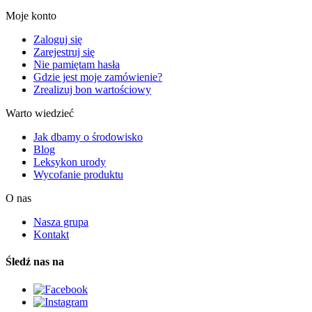
Moje konto
Zaloguj się
Zarejestruj się
Nie pamiętam hasła
Gdzie jest moje zamówienie?
Zrealizuj bon wartościowy
Warto wiedzieć
Jak dbamy o środowisko
Blog
Leksykon urody
Wycofanie produktu
O nas
Nasza grupa
Kontakt
Śledź nas na