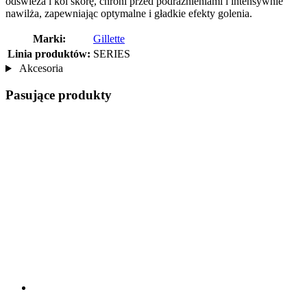
odświeża i koi skórę, chroni przed podrażnieniami i intensywnie
nawilża, zapewniając optymalne i gładkie efekty golenia.
Marki:
Gillette
Linia produktów:
SERIES
Akcesoria
Pasujące produkty