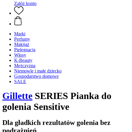
Załóż konto
Marki
Perfumy
Makijaż
Pielęgnacja
Włosy
K-Beauty
Mężczyzna
Niemowlę i małe dziecko
Gospodarstwo domowe
SALE
Gillette
SERIES Pianka do
golenia Sensitive
Dla gładkich rezultatów golenia bez
podrażnień