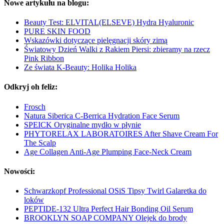
Nowe artykułu na blogu:
Beauty Test: ELVITAL(ELSEVE) Hydra Hyaluronic
PURE SKIN FOOD
Wskazówki dotyczące pielęgnacji skóry zimą
Światowy Dzień Walki z Rakiem Piersi: zbieramy na rzecz
Pink Ribbon
Ze świata K-Beauty: Holika Holika
Odkryj oh feliz:
Frosch
Natura Siberica C-Berrica Hydration Face Serum
SPEICK Oryginalne mydło w płynie
PHYTORELAX LABORATOIRES After Shave Cream For
The Scalp
Age Collagen Anti-Age Plumping Face-Neck Cream
Nowości:
Schwarzkopf Professional OSiS Tipsy Twirl Galaretka do
loków
PEPTIDE-132 Ultra Perfect Hair Bonding Oil Serum
BROOKLYN SOAP COMPANY Olejek do brody