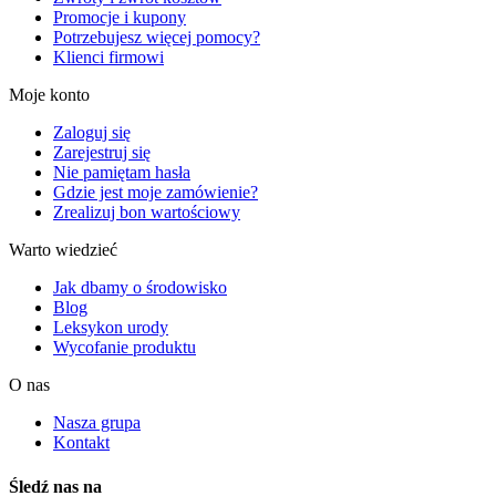
Promocje i kupony
Potrzebujesz więcej pomocy?
Klienci firmowi
Moje konto
Zaloguj się
Zarejestruj się
Nie pamiętam hasła
Gdzie jest moje zamówienie?
Zrealizuj bon wartościowy
Warto wiedzieć
Jak dbamy o środowisko
Blog
Leksykon urody
Wycofanie produktu
O nas
Nasza grupa
Kontakt
Śledź nas na