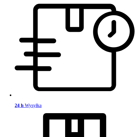
24 h
Wysyłka