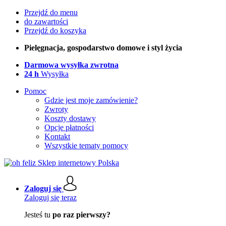
Przejdź do menu
do zawartości
Przejdź do koszyka
Pielęgnacja, gospodarstwo domowe i styl życia
Darmowa wysyłka zwrotna
24 h
Wysyłka
Pomoc
Gdzie jest moje zamówienie?
Zwroty
Koszty dostawy
Opcje płatności
Kontakt
Wszystkie tematy pomocy
Zaloguj się
Zaloguj się teraz
Jesteś tu
po raz pierwszy?