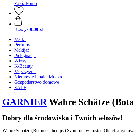
Załóż konto
Koszyk
0,00 zł
Marki
Perfumy
Makijaż
Pielęgnacja
Włosy
K-Beauty
Mężczyzna
Niemowlę i małe dziecko
Gospodarstwo domowe
SALE
GARNIER
Wahre Schätze (Bot
Dobry dla środowiska i Twoich włosów!
Wahre Schätze (Botanic Therapy) Szampon w kostce Olejek argano