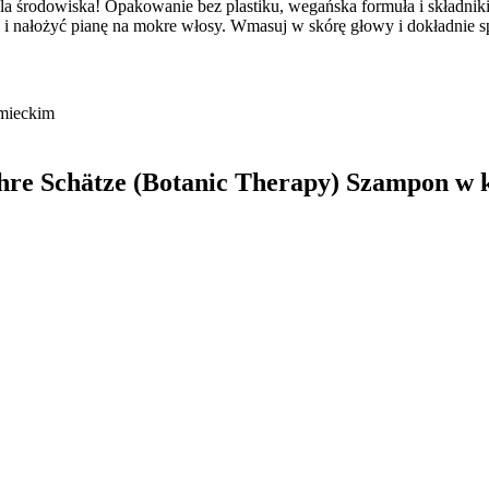
dla środowiska! Opakowanie bez plastiku, wegańska formuła i składniki
h i nałożyć pianę na mokre włosy. Wmasuj w skórę głowy i dokładnie s
emieckim
hre Schätze (Botanic Therapy) Szampon w 