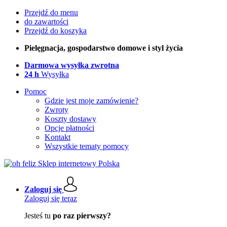
Przejdź do menu
do zawartości
Przejdź do koszyka
Pielęgnacja, gospodarstwo domowe i styl życia
Darmowa wysyłka zwrotna
24 h
Wysyłka
Pomoc
Gdzie jest moje zamówienie?
Zwroty
Koszty dostawy
Opcje płatności
Kontakt
Wszystkie tematy pomocy
Zaloguj się
Zaloguj się teraz
Jesteś tu
po raz pierwszy?