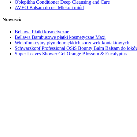
Oblepikha Conditioner Deep Cleansing and Care
AVEO Balsam do ust Mleko i miód
Nowości:
Bellawa Płatki kosmetyczne
Bellawa Bambusowe płatki kosmetyczne Maxi
Wielofunkcyjny płyn do miękkich soczewek kontaktowych
Schwarzkopf Professional OSiS Bounty Balm Balsam do lokó
Super Leaves Shower Gel Orange Blossom & Eucalyptus