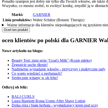
Ponadto szampon jest dobry nie tylko dla Twoich włosów, ale także 
Wszystko, co musisz zrobić, to zwilżyć kostkę, zmydlić ją w dłoniac
Marki:
GARNIER
Linia produktów:
Wahre Schätze (Botanic Therapy)
Ważne informacje dla klientów nieposługujących się językiem ni
Oceń ten produkt
ocen klientów po polski dla GARNIER Wa
Nowe artykułu na blogu:
Beauty Test: ziaja seria "Goat's Milk" (Kozie mleko)
Żegnajcie suche dłonie!
Nadmierne wypadanie włosów - przyczyny i praktyczne rady
Co warto wiedzieć o perfumach?
Serdecznie witamy w oh feliz!
Odkryj oh feliz:
BALI CURLS
Laura Biagiotti Roma Uomo After Shave Lotion
Dzika róża i biała herbata - wygładzający krem pod oczy