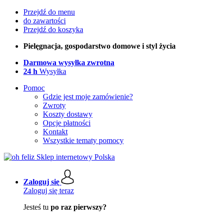
Przejdź do menu
do zawartości
Przejdź do koszyka
Pielęgnacja, gospodarstwo domowe i styl życia
Darmowa wysyłka zwrotna
24 h
Wysyłka
Pomoc
Gdzie jest moje zamówienie?
Zwroty
Koszty dostawy
Opcje płatności
Kontakt
Wszystkie tematy pomocy
Zaloguj się
Zaloguj się teraz
Jesteś tu
po raz pierwszy?