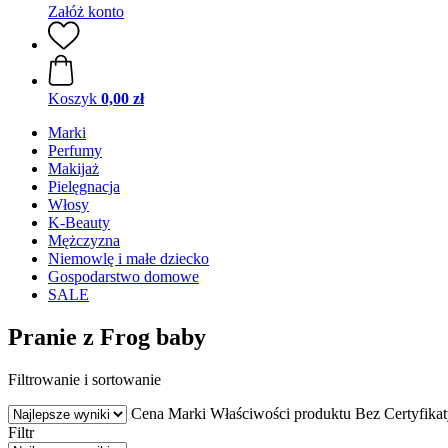
Załóż konto
Koszyk
0,00 zł
Marki
Perfumy
Makijaż
Pielęgnacja
Włosy
K-Beauty
Mężczyzna
Niemowlę i małe dziecko
Gospodarstwo domowe
SALE
Pranie z Frog baby
Filtrowanie i sortowanie
Cena
Marki
Właściwości produktu
Bez
Certyfika
Filtr