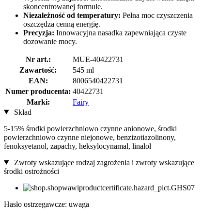
skoncentrowanej formule.
Niezależność od temperatury:
Pełna moc czyszczenia
oszczędza cenną energię.
Precyzja:
Innowacyjna nasadka zapewniająca czyste
dozowanie mocy.
Nr art.:
MUE-40422731
Zawartość:
545 ml
EAN:
8006540422731
Numer producenta:
40422731
Marki:
Fairy
Skład
5-15% środki powierzchniowo czynne anionowe, środki
powierzchniowo czynne niejonowe, benzizotiazolinony,
fenoksyetanol, zapachy, heksylocynamal, linalol
Zwroty wskazujące rodzaj zagrożenia i zwroty wskazujące
środki ostrożności
Hasło ostrzegawcze: uwaga