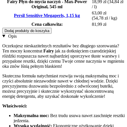
Fairy Płyn do mycia naczyń - Max-Power
18,99 zł
(34,84 zł
Original, 545 ml
/ l)
63,00 zł
Persil Sensitive Megaperls, 1,15 kg
(54,78 zł / kg)
Cena całkowita:
81,99 zł
Dodaj produkty do koszyka
Opis
Oczekujesz nieskazitelnych rezultatów bez długiego szorowania?
Ten mocny koncentrat
Fairy
jak za dotknięciem czarodziejskiej
różdżki rozpuszcza nawet najbardziej uporczywe tłuste warstwy i
przypalone resztki, dzięki czemu Twoje cenne naczynia w mgnieniu
oka znów lśnią pełnym blaskiem!
Skuteczna formuła natychmiast rozwija swoją maksymalną moc i
czyści absolutnie niezawodnie nawet w chłodnej wodzie. Dzięki
precyzyjnemu dozowaniu bezpośrednio z odwróconej butelki,
możesz precyzyjnie i skutecznie wykorzystać skoncentrowaną
energię detergentu, aby uzyskać doskonałe wykończenie!
Właściwości:
Maksymalna moc:
Bez trudu usuwa nawet zaschnięte resztki
jedzenia.
Wysoka wydajność:
Ekonomiczne użytkowanie dzięki