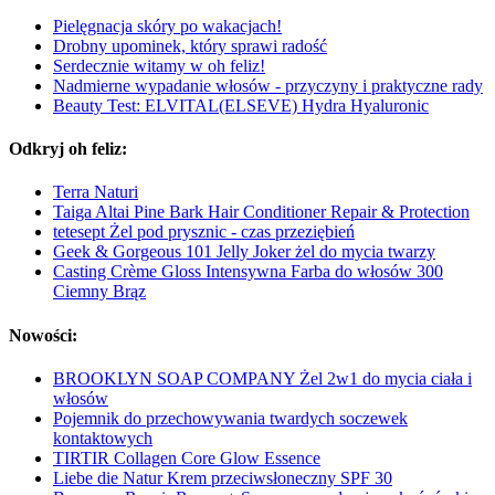
Pielęgnacja skóry po wakacjach!
Drobny upominek, który sprawi radość
Serdecznie witamy w oh feliz!
Nadmierne wypadanie włosów - przyczyny i praktyczne rady
Beauty Test: ELVITAL(ELSEVE) Hydra Hyaluronic
Odkryj oh feliz:
Terra Naturi
Taiga Altai Pine Bark Hair Conditioner Repair & Protection
tetesept Żel pod prysznic - czas przeziębień
Geek & Gorgeous 101 Jelly Joker żel do mycia twarzy
Casting Crème Gloss Intensywna Farba do włosów 300
Ciemny Brąz
Nowości:
BROOKLYN SOAP COMPANY Żel 2w1 do mycia ciała i
włosów
Pojemnik do przechowywania twardych soczewek
kontaktowych
TIRTIR Collagen Core Glow Essence
Liebe die Natur Krem przeciwsłoneczny SPF 30