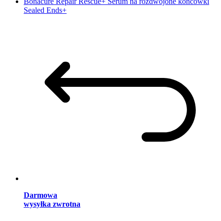
Bonacure Repair Rescue+ Serum na rozdwojone końcówki
Sealed Ends+
Darmowa
wysyłka zwrotna