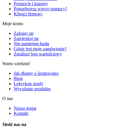
Promocje i kupony
Potrzebujesz więcej pomocy?
Klienci firmowi
Moje konto
Zaloguj się
Zarejestruj się
Nie pamiętam hasła
Gdzie jest moje zamówienie?
Zrealizuj bon wartościowy
Warto wiedzieć
Jak dbamy o środowisko
Blog
Leksykon urody
Wycofanie produktu
O nas
Nasza grupa
Kontakt
Śledź nas na