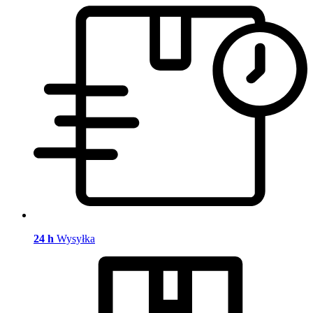
24 h
Wysyłka