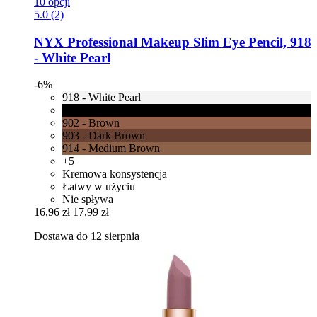
10 opcji
5.0 (2)
NYX Professional Makeup
Slim Eye Pencil, 918
-​ White Pearl
-6%
918 - White Pearl
901 - Black
902 - Brown
903 - Dark Brown
914 - Medium Brown
+5
Kremowa konsystencja
Łatwy w użyciu
Nie spływa
16,96 zł
17,99 zł
Dostawa do 12 sierpnia