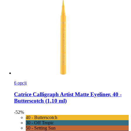
6 opcji
Catrice
Calligraph Artist Matte Eyeliner, 40 -​
Butterscotch (1,10 ml)
-52%
40 - Butterscotch
30 - Off Tropic
50 - Setting Sun