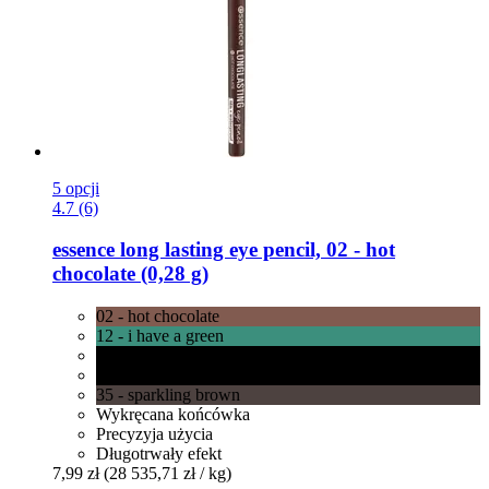
5 opcji
4.7 (6)
essence
long lasting eye pencil, 02 -​ hot
chocolate (0,28 g)
02 - hot chocolate
12 - i have a green
01 - black fever
34 - sparkling black
35 - sparkling brown
Wykręcana końcówka
Precyzyja użycia
Długotrwały efekt
7,99 zł
(28 535,71 zł / kg)