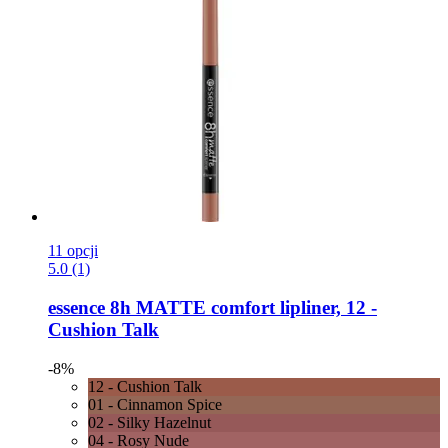
11 opcji
5.0 (1)
essence
8h MATTE comfort lipliner, 12 -​
Cushion Talk
-8%
12 - Cushion Talk
01 - Cinnamon Spice
02 - Silky Hazelnut
04 - Rosy Nude