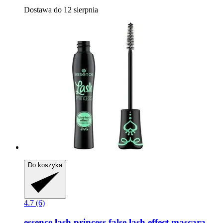
Dostawa do 12 sierpnia
Do koszyka
4.7 (6)
essence
lash princess false lash effect mascara