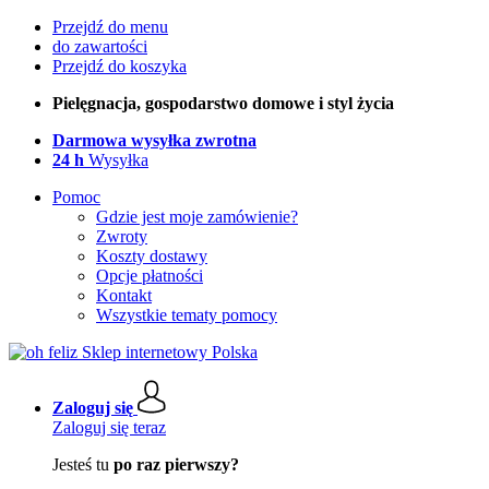
Przejdź do menu
do zawartości
Przejdź do koszyka
Pielęgnacja, gospodarstwo domowe i styl życia
Darmowa wysyłka zwrotna
24 h
Wysyłka
Pomoc
Gdzie jest moje zamówienie?
Zwroty
Koszty dostawy
Opcje płatności
Kontakt
Wszystkie tematy pomocy
Zaloguj się
Zaloguj się teraz
Jesteś tu
po raz pierwszy?