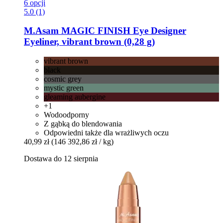
6 opcji
5.0 (1)
M.Asam
MAGIC FINISH Eye Designer
Eyeliner, vibrant brown (0,28 g)
vibrant brown
black
cosmic grey
mystic green
gleaming aubergine
+1
Wodoodporny
Z gąbką do blendowania
Odpowiedni także dla wrażliwych oczu
40,99 zł
(146 392,86 zł / kg)
Dostawa do 12 sierpnia