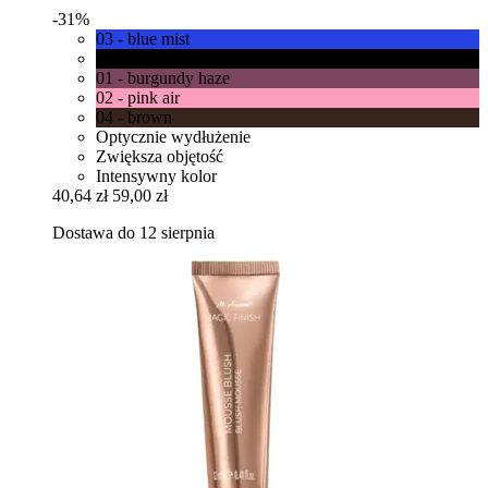
-31%
03 - blue mist
00 - cosmic black
01 - burgundy haze
02 - pink air
04 - brown
Optycznie wydłużenie
Zwiększa objętość
Intensywny kolor
40,64 zł
59,00 zł
Dostawa do 12 sierpnia