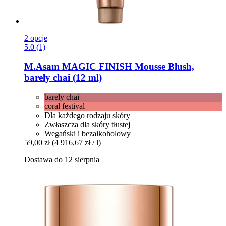
2 opcje
5.0 (1)
M.Asam
MAGIC FINISH Mousse Blush,
barely chai (12 ml)
barely chai
coral festival
Dla każdego rodzaju skóry
Zwłaszcza dla skóry tłustej
Wegański i bezalkoholowy
59,00 zł
(4 916,67 zł / l)
Dostawa do 12 sierpnia