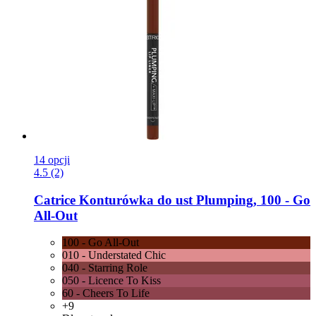
14 opcji
4.5 (2)
Catrice
Konturówka do ust Plumping, 100 -​ Go
All-​Out
100 - Go All-Out
010 - Understated Chic
040 - Starring Role
050 - Licence To Kiss
60 - Cheers To Life
+9