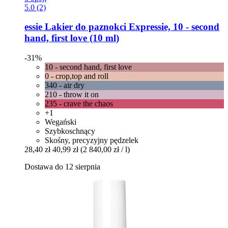
5.0 (2)
essie
Lakier do paznokci Expressie, 10 -​ second
hand, first love (10 ml)
-31%
10 - second hand, first love
0 - crop,top and roll
340 - air dry
210 - throw it on
235 - crave the chaos
+1
Wegański
Szybkoschnący
Skośny, precyzyjny pędzelek
28,40 zł
40,99 zł
(2 840,00 zł / l)
Dostawa do 12 sierpnia