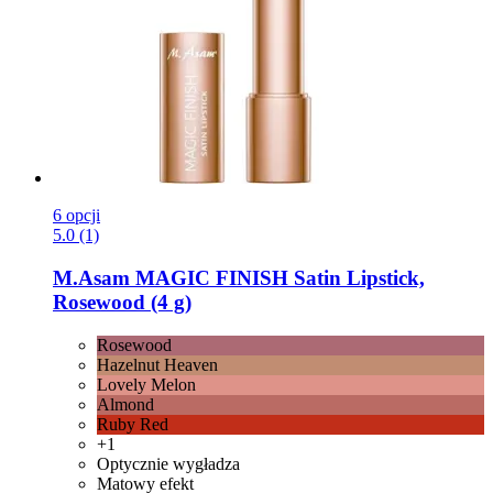
6 opcji
5.0 (1)
M.Asam
MAGIC FINISH Satin Lipstick,
Rosewood (4 g)
Rosewood
Hazelnut Heaven
Lovely Melon
Almond
Ruby Red
+1
Optycznie wygładza
Matowy efekt