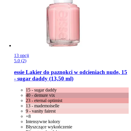
13 opcji
5.0 (2)
essie
Lakier do paznokci w odcieniach nude, 15
-​ sugar daddy (13,50 ml)
15 - sugar daddy
40 - demure vix
23 - eternal optimist
13 - mademoiselle
9 - vanity fairest
+8
Intensywne kolory
Błyszczące wykończenie