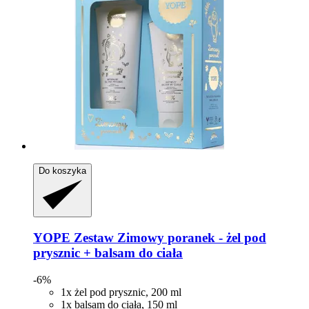
Do koszyka
YOPE
Zestaw Zimowy poranek -​ żel pod
prysznic + balsam do ciała
-6%
1x żel pod prysznic, 200 ml
1x balsam do ciała, 150 ml