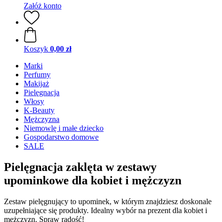
Załóż konto
Koszyk
0,00 zł
Marki
Perfumy
Makijaż
Pielęgnacja
Włosy
K-Beauty
Mężczyzna
Niemowlę i małe dziecko
Gospodarstwo domowe
SALE
Pielęgnacja zaklęta w zestawy
upominkowe dla kobiet i mężczyzn
Zestaw pielęgnujący to upominek, w którym znajdziesz doskonale
uzupełniające się produkty. Idealny wybór na prezent dla kobiet i
mężczyzn. Spraw radość!