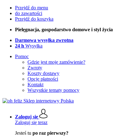
Przejdź do menu
do zawartości
Przejdź do koszyka
Pielęgnacja, gospodarstwo domowe i styl życia
Darmowa wysyłka zwrotna
24 h
Wysyłka
Pomoc
Gdzie jest moje zamówienie?
Zwroty
Koszty dostawy
Opcje płatności
Kontakt
Wszystkie tematy pomocy
Zaloguj się
Zaloguj się teraz
Jesteś tu
po raz pierwszy?