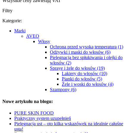
Wszystkie ceny zawierają VAT
Filtry
Kategorie:
Marki
AVEO
Włosy
Ochrona przed wysoką temperaturą (1)
Odżywki i maski do włosów (6)
Pielęgnacja bez spłukiwania i olejki do
włosów (2)
Spraye i żele do włosów (19)
Lakiery do włosów (10)
Pianki do włosów (5)
Żele i woski do włosów (4)
Szampony (6)
Nowe artykułu na blogu:
PURE SKIN FOOD
Praktyczny system uzupełnień
Pielęgnacja ust – oto kilka wskazówek na idealnie całuśne
usta!