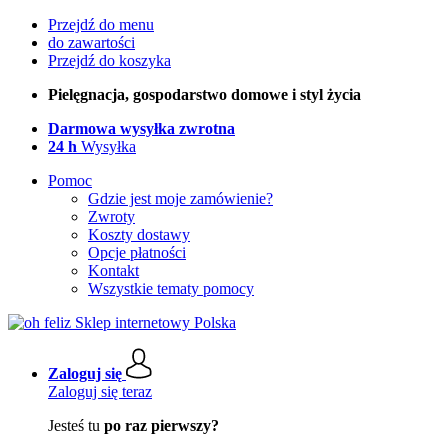
Przejdź do menu
do zawartości
Przejdź do koszyka
Pielęgnacja, gospodarstwo domowe i styl życia
Darmowa wysyłka zwrotna
24 h
Wysyłka
Pomoc
Gdzie jest moje zamówienie?
Zwroty
Koszty dostawy
Opcje płatności
Kontakt
Wszystkie tematy pomocy
Zaloguj się
Zaloguj się teraz
Jesteś tu
po raz pierwszy?