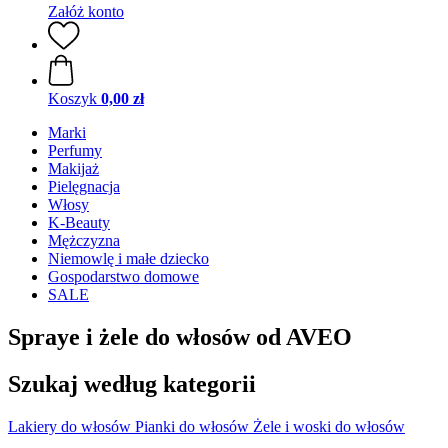
Załóż konto
Koszyk
0,00 zł
Marki
Perfumy
Makijaż
Pielęgnacja
Włosy
K-Beauty
Mężczyzna
Niemowlę i małe dziecko
Gospodarstwo domowe
SALE
Spraye i żele do włosów od AVEO
Szukaj według kategorii
Lakiery do włosów
Pianki do włosów
Żele i woski do włosów