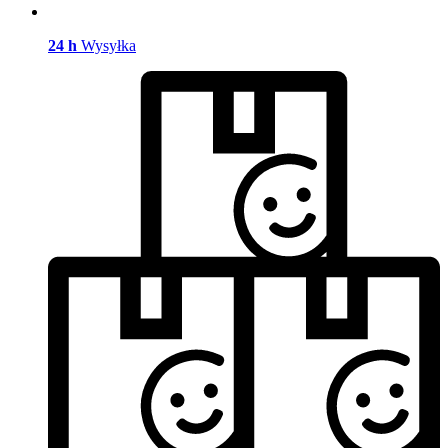
24 h
Wysyłka