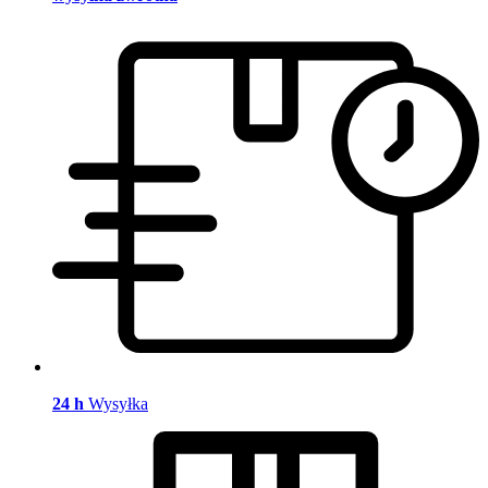
24 h
Wysyłka