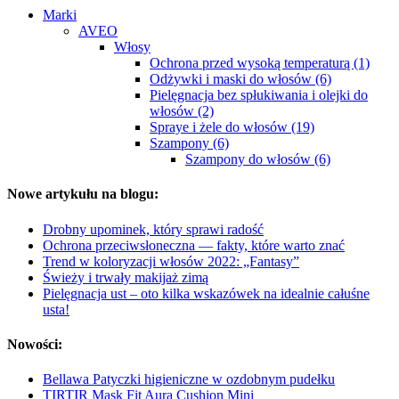
Marki
AVEO
Włosy
Ochrona przed wysoką temperaturą (1)
Odżywki i maski do włosów (6)
Pielęgnacja bez spłukiwania i olejki do
włosów (2)
Spraye i żele do włosów (19)
Szampony (6)
Szampony do włosów (6)
Nowe artykułu na blogu:
Drobny upominek, który sprawi radość
Ochrona przeciwsłoneczna — fakty, które warto znać
Trend w koloryzacji włosów 2022: „Fantasy”
Świeży i trwały makijaż zimą
Pielęgnacja ust – oto kilka wskazówek na idealnie całuśne
usta!
Nowości:
Bellawa Patyczki higieniczne w ozdobnym pudełku
TIRTIR Mask Fit Aura Cushion Mini