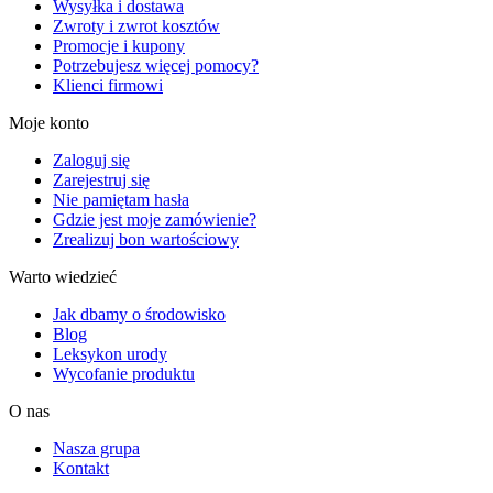
Wysyłka i dostawa
Zwroty i zwrot kosztów
Promocje i kupony
Potrzebujesz więcej pomocy?
Klienci firmowi
Moje konto
Zaloguj się
Zarejestruj się
Nie pamiętam hasła
Gdzie jest moje zamówienie?
Zrealizuj bon wartościowy
Warto wiedzieć
Jak dbamy o środowisko
Blog
Leksykon urody
Wycofanie produktu
O nas
Nasza grupa
Kontakt