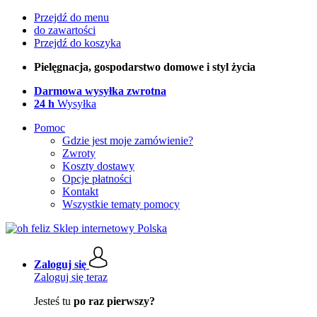
Przejdź do menu
do zawartości
Przejdź do koszyka
Pielęgnacja, gospodarstwo domowe i styl życia
Darmowa wysyłka zwrotna
24 h
Wysyłka
Pomoc
Gdzie jest moje zamówienie?
Zwroty
Koszty dostawy
Opcje płatności
Kontakt
Wszystkie tematy pomocy
Zaloguj się
Zaloguj się teraz
Jesteś tu
po raz pierwszy?